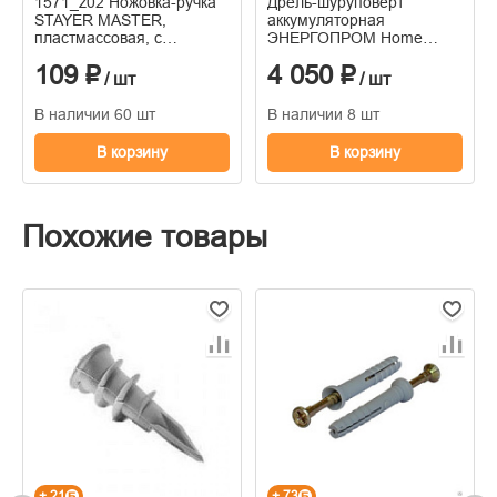
1571_z02 Ножовка-ручка
Дрель-шуруповерт
STAYER MASTER,
аккумуляторная
пластмассовая, с
ЭНЕРГОПРОМ Home
полотном по металлу, 300
Master ДА-24/2Li (24В,
109 ₽
4 050 ₽
мм.
2акк*2.0Ач Li-ion, БЗП
/ шт
/ шт
10мм)
В наличии 60 шт
В наличии 8 шт
В корзину
В корзину
Похожие товары
+ 21
+ 73