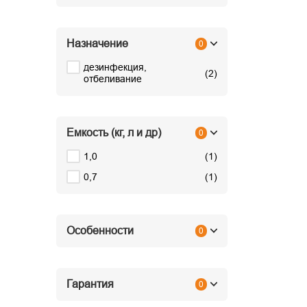
Назначение
0
дезинфекция,
(
2
)
отбеливание
Емкость (кг, л и др)
0
1,0
(
1
)
0,7
(
1
)
Особенности
0
Гарантия
0