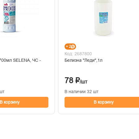
+ 2
Код: 2687800
 700мл SELENA, ЧС -
Белизна "Леди",1л
78 ₽
/шт
шт
В наличии 32 шт
В корзину
В корзину