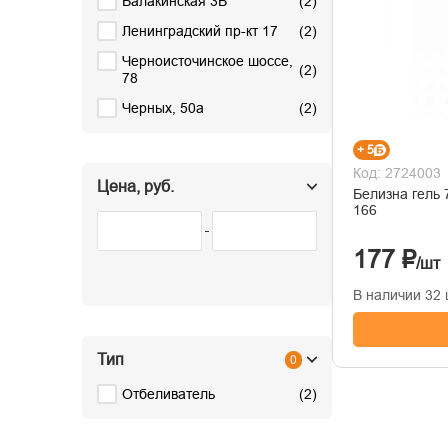
Балакинская 3Б
(
2
)
Ленинградский пр-кт 17
(
2
)
Черноисточинское шоссе,
(
2
)
78
Черных, 50а
(
2
)
+ 5
Код: 2724003
Цена, руб.
Белизна гель
166
177 ₽
/шт
В наличии 32 
Тип
0
Отбеливатель
(
2
)