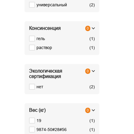
универсальный
(
2
)
Консинсенция
0
гель
(
1
)
раствор
(
1
)
Экологическая
0
сертификация
нет
(
2
)
Вес (кг)
0
19
(
1
)
9874-50#28#56
(
1
)