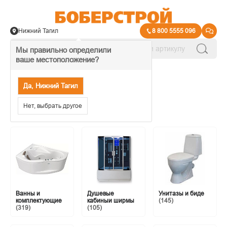
Нижний Тагил
8 800 5555 096
Мы правильно определили
ваше местоположение?
Каталог
Да, Нижний Тагил
Сантехника
Нет, выбрать другое
Ванны и
Душевые
Унитазы и биде
комплектующие
кабиныи ширмы
(145)
(319)
(105)