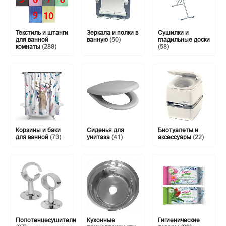
Текстиль и штанги
Зеркала и полки в
Сушилки и
для ванной
ванную
(50)
гладильные доски
комнаты
(288)
(58)
Корзины и баки
Сиденья для
Биотуалеты и
для ванной
(73)
унитаза
(41)
аксессуары
(22)
Полотенцесушители
Кухонные
Гигиенические