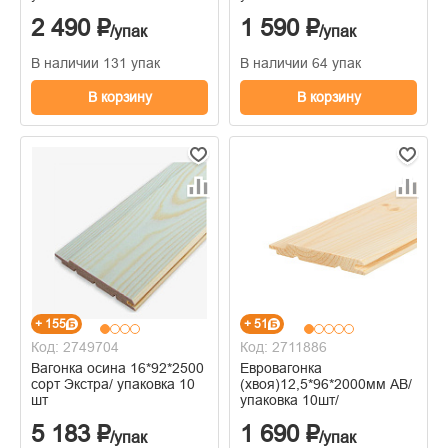
2 490 ₽
1 590 ₽
/упак
/упак
В наличии 131 упак
В наличии 64 упак
В корзину
В корзину
+ 155
+ 51
Код: 2749704
Код: 2711886
Вагонка осина 16*92*2500
Евровагонка
сорт Экстра/ упаковка 10
(хвоя)12,5*96*2000мм АВ/
шт
упаковка 10шт/
5 183 ₽
1 690 ₽
/упак
/упак