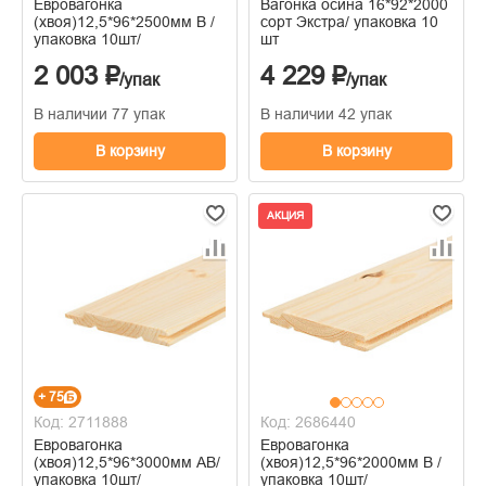
Евровагонка
Вагонка осина 16*92*2000
(хвоя)12,5*96*2500мм В /
сорт Экстра/ упаковка 10
упаковка 10шт/
шт
2 003 ₽
4 229 ₽
/упак
/упак
В наличии 77 упак
В наличии 42 упак
В корзину
В корзину
АКЦИЯ
+ 75
Код: 2711888
Код: 2686440
Евровагонка
Евровагонка
(хвоя)12,5*96*3000мм АВ/
(хвоя)12,5*96*2000мм В /
упаковка 10шт/
упаковка 10шт/