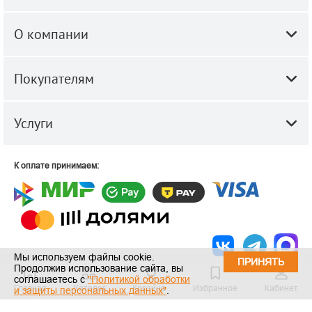
О компании
Покупателям
Услуги
К оплате принимаем:
Мы используем файлы cookie.
ПРИНЯТЬ
Продолжив использование сайта, вы
© 2010-2026 ООО "Строй-Центр".
Строительные и отделочные
соглашаетесь с
"Политикой обработки
Главная
Каталог
Корзина
Избранное
Кабинет
материалы оптом и в розницу.
и защиты персональных данных"
.