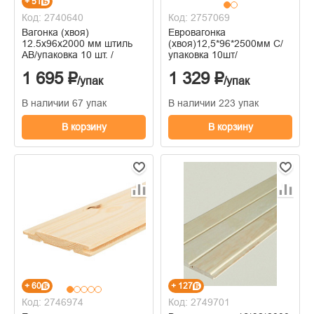
+ 51
Код: 2740640
Код: 2757069
Вагонка (хвоя)
Евровагонка
12.5х96х2000 мм штиль
(хвоя)12,5*96*2500мм С/
AВ/упаковка 10 шт. /
упаковка 10шт/
1 695 ₽
1 329 ₽
/упак
/упак
В наличии 67 упак
В наличии 223 упак
В корзину
В корзину
+ 60
+ 127
Код: 2746974
Код: 2749701