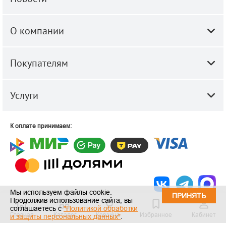
О компании
Покупателям
Услуги
К оплате принимаем:
Мы используем файлы cookie.
ПРИНЯТЬ
Продолжив использование сайта, вы
© 2010-2026 ООО "Строй-Центр".
Строительные и отделочные
соглашаетесь с
"Политикой обработки
Главная
Каталог
Корзина
Избранное
Кабинет
материалы оптом и в розницу.
и защиты персональных данных"
.