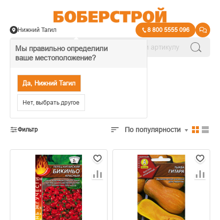
Нижний Тагил
8 800 5555 096
Мы правильно определили
ваше местоположение?
→
Семена
Да, Нижний Тагил
Семена овощей
Нет, выбрать другое
По популярности
Фильтр