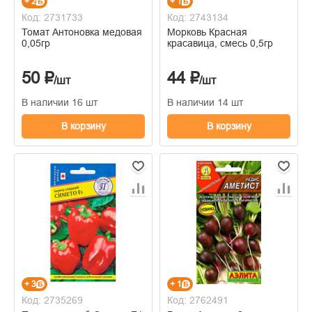
+ 2
+ 1
Код: 2731733
Код: 2743134
Томат Антоновка медовая
Морковь Красная
0,05гр
красавица, смесь 0,5гр
50 ₽
44 ₽
/шт
/шт
В наличии 16 шт
В наличии 14 шт
В корзину
В корзину
+ 3
+ 1
Код: 2735269
Код: 2762491