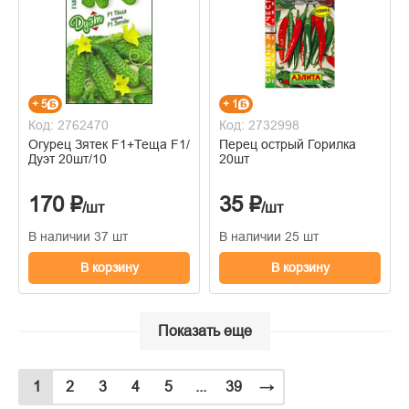
+ 5
+ 1
Код: 2762470
Код: 2732998
Огурец Зятек F1+Теща F1/
Перец острый Горилка
Дуэт 20шт/10
20шт
170 ₽
35 ₽
/шт
/шт
В наличии 37 шт
В наличии 25 шт
В корзину
В корзину
Показать еще
1
2
3
4
5
...
39
→