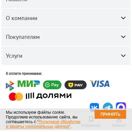
О компании
Покупателям
Услуги
К оплате принимаем:
Мы используем файлы cookie.
ПРИНЯТЬ
Продолжив использование сайта, вы
© 2010-2026 ООО "Строй-Центр".
Строительные и отделочные
соглашаетесь с
"Политикой обработки
Главная
Каталог
Корзина
Избранное
Кабинет
материалы оптом и в розницу.
и защиты персональных данных"
.