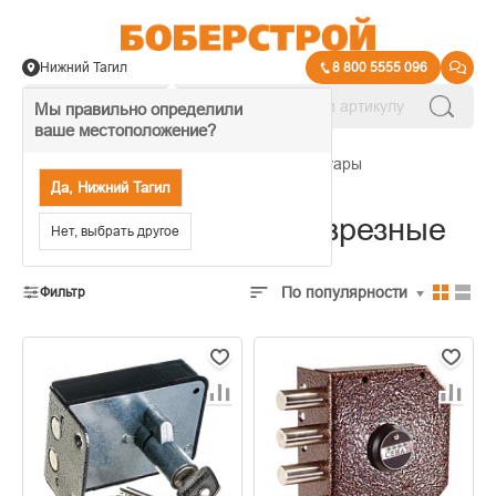
Нижний Тагил
8 800 5555 096
Мы правильно определили
ваше местоположение?
→
Замки, комплектующие и аксессуары
Да, Нижний Тагил
Замки накладные и врезные
Нет, выбрать другое
По популярности
Фильтр