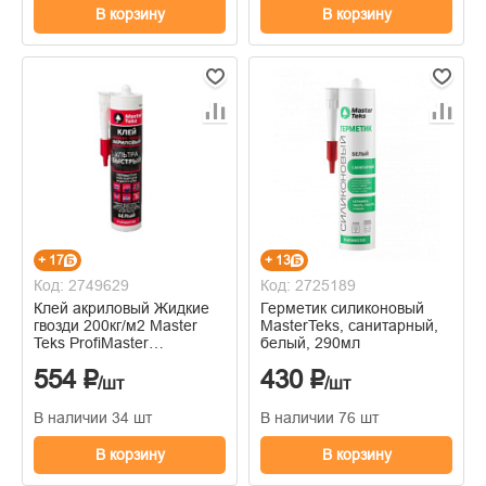
В корзину
В корзину
+ 17
+ 13
Код: 2749629
Код: 2725189
Клей акриловый Жидкие
Герметик силиконовый
гвозди 200кг/м2 Master
MasterTeks, санитарный,
Teks ProfiMaster
белый, 290мл
Ультробыстрый, белый
554 ₽
430 ₽
0,427
/шт
/шт
В наличии 34 шт
В наличии 76 шт
В корзину
В корзину