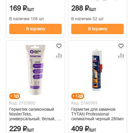
мл
169 ₽
288 ₽
/шт
/шт
В наличии 108 шт
В наличии 52 шт
В корзину
В корзину
+ 7
+ 12
Код: 2752892
Код: 2740393
Герметик силиконовый
Герметик для каминов
MasterTeks,
TYTAN Professional
универсальный, белый, 80
силикатный черный 280мл
мл
229 ₽
409 ₽
/шт
/шт