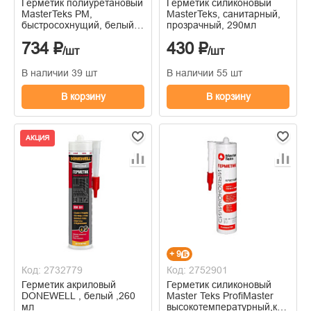
Герметик полиуретановый
Герметик силиконовый
MasterTeks PM,
MasterTeks, санитарный,
быстросохнущий, белый,
прозрачный, 290мл
PU-40, 600 мл
734 ₽
430 ₽
/шт
/шт
В наличии 39 шт
В наличии 55 шт
В корзину
В корзину
АКЦИЯ
+ 9
Код: 2732779
Код: 2752901
Герметик акриловый
Герметик силиконовый
DONEWELL , белый ,260
Master Teks ProfiMaster
мл
высокотемпературный,красный