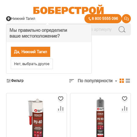
Нижний Тагил
8 800 5555 096
Мы правильно определили
ваше местоположение?
→
Пены, герметики и уплотнители
Да, Нижний Тагил
Герметики
Нет, выбрать другое
По популярности
Фильтр