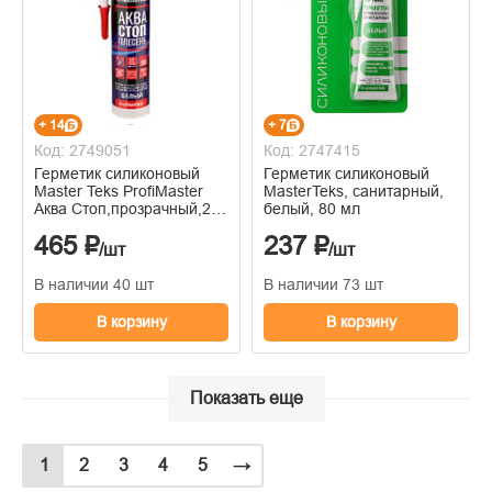
+ 14
+ 7
Код: 2749051
Код: 2747415
Герметик силиконовый
Герметик силиконовый
Master Teks ProfiMaster
MasterTeks, санитарный,
Аква Стоп,прозрачный,280
белый, 80 мл
мл
465 ₽
237 ₽
/шт
/шт
В наличии 40 шт
В наличии 73 шт
В корзину
В корзину
Показать еще
1
2
3
4
5
→