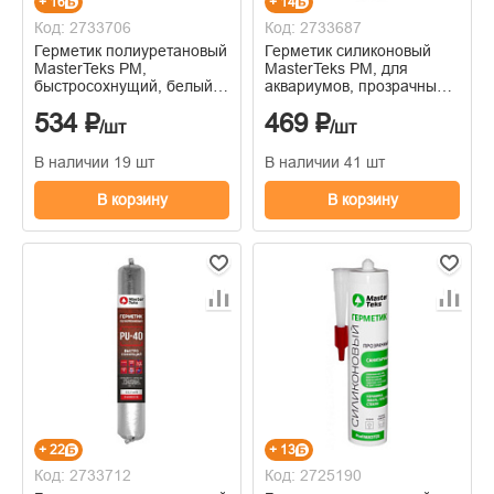
+ 16
+ 14
Код: 2733706
Код: 2733687
Герметик полиуретановый
Герметик силиконовый
MasterTeks PM,
MasterTeks РМ, для
быстросохнущий, белый,
аквариумов, прозрачный,
PU-40, 280 мл
290мл
534 ₽
469 ₽
/шт
/шт
В наличии 19 шт
В наличии 41 шт
В корзину
В корзину
+ 22
+ 13
Код: 2733712
Код: 2725190