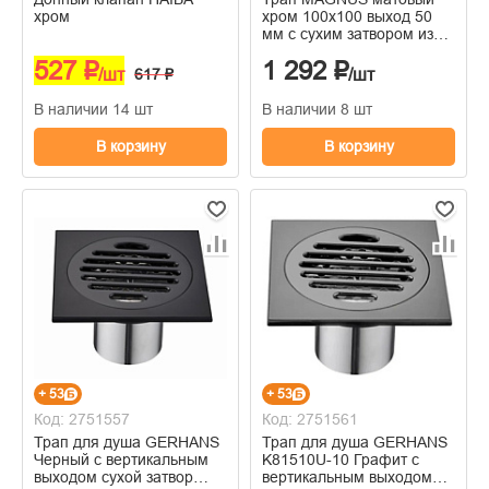
хром
хром 100х100 выход 50
мм с сухим затвором из
нержавеющей стали
527 ₽
1 292 ₽
/шт
617 ₽
/шт
В наличии 14 шт
В наличии 8 шт
В корзину
В корзину
+ 53
+ 53
Код: 2751557
Код: 2751561
Трап для душа GERHANS
Трап для душа GERHANS
Черный c вертикальным
K81510U-10 Графит c
выходом сухой затвор
вертикальным выходом