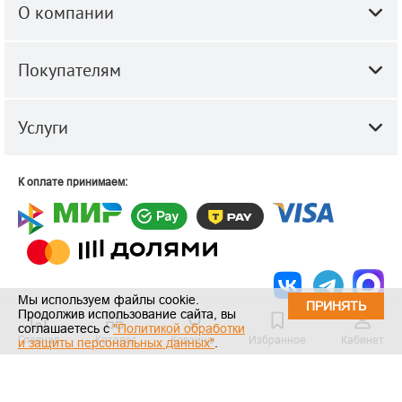
О компании
Покупателям
Услуги
К оплате принимаем:
Мы используем файлы cookie.
ПРИНЯТЬ
Продолжив использование сайта, вы
© 2010-2026 ООО "Строй-Центр".
Строительные и отделочные
соглашаетесь с
"Политикой обработки
Главная
Каталог
Корзина
Избранное
Кабинет
материалы оптом и в розницу.
и защиты персональных данных"
.