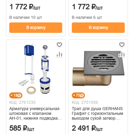
100х100 мм
сухой затвор 100х100 мм
1 772 ₽
1 772 ₽
/шт
/шт
В наличии 10 шт
В наличии 6 шт
В корзину
В корзину
+ 18
+ 75
Код: 2761235
Код: 2751556
Арматура универсальная
Трап для душа GERHANS
штоковая с клапаном
Графит c горизонтальным
АН-01, нижняя подводка
выходом сухой затвор
воды
100х100 мм
585 ₽
2 491 ₽
(металлизированная)
/шт
/шт