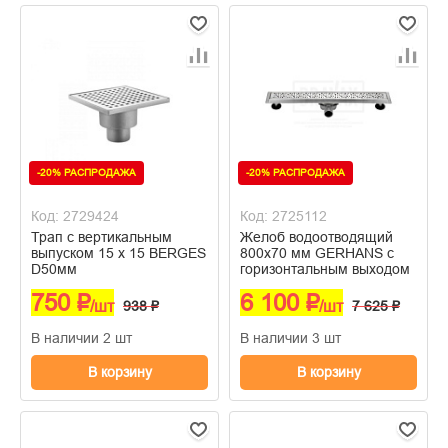
-20% РАСПРОДАЖА
-20% РАСПРОДАЖА
Код: 2729424
Код: 2725112
Трап с вертикальным
Желоб водоотводящий
выпуском 15 х 15 BERGES
800х70 мм GERHANS с
D50мм
горизонтальным выходом
750 ₽
6 100 ₽
/шт
938 ₽
/шт
7 625 ₽
В наличии 2 шт
В наличии 3 шт
В корзину
В корзину