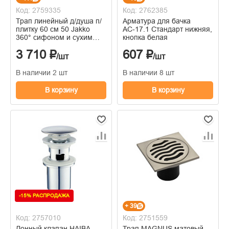
Код: 2759335
Код: 2762385
Трап линейный д/душа п/
Арматура для бачка
плитку 60 см 50 Jakko
АС-17.1 Стандарт нижняя,
360° сифоном и сухим
кнопка белая
затвором
3 710 ₽
607 ₽
/шт
/шт
В наличии 2 шт
В наличии 8 шт
В корзину
В корзину
-15% РАСПРОДАЖА
+ 39
Код: 2757010
Код: 2751559
Донный клапан HAIBA
Трап MAGNUS матовый