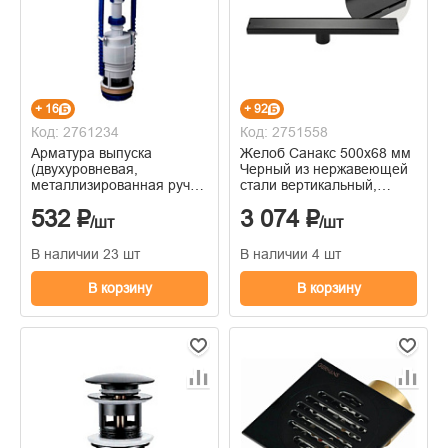
+ 16
+ 92
Код: 2761234
Код: 2751558
Арматура выпуска
Желоб Санакс 500х68 мм
(двухуровневая,
Черный из нержавеющей
металлизированная ручка
стали вертикальный,
)
крышка литая, с сухим
532 ₽
3 074 ₽
затвор
/шт
/шт
В наличии 23 шт
В наличии 4 шт
В корзину
В корзину