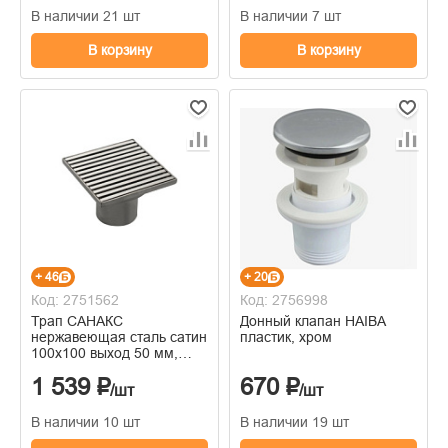
В наличии 21 шт
В наличии 7 шт
В корзину
В корзину
+ 46
+ 20
Код: 2751562
Код: 2756998
Трап САНАКС
Донный клапан HAIBA
нержавеющая сталь сатин
пластик, хром
100х100 выход 50 мм,
сатин, вертикальный-
1 539 ₽
670 ₽
крышка литая, с
/шт
/шт
уникальной системой
слива воды
В наличии 10 шт
В наличии 19 шт