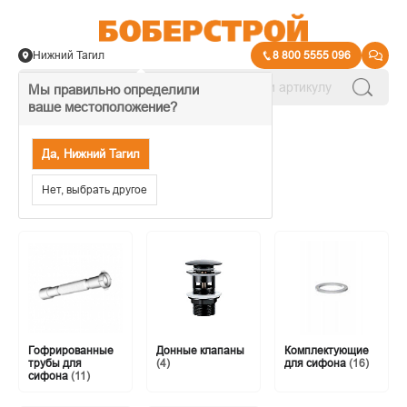
Нижний Тагил
8 800 5555 096
Мы правильно определили
ваше местоположение?
→
Водоснабжение
Да, Нижний Тагил
Системы Слива
Нет, выбрать другое
Гофрированные
Донные клапаны
Комплектующие
трубы для
(4)
для сифона
(16)
сифона
(11)