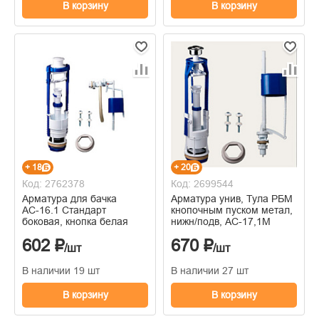
В корзину
В корзину
+ 18
+ 20
Код: 2762378
Код: 2699544
Арматура для бачка
Арматура унив, Тула РБМ
АС-16.1 Стандарт
кнопочным пуском метал,
боковая, кнопка белая
нижн/подв, АС-17,1М
602 ₽
670 ₽
/шт
/шт
В наличии 19 шт
В наличии 27 шт
В корзину
В корзину