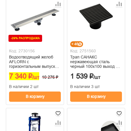
-29% РАСПРОДАЖА
+ 46
Код: 2730156
Код: 2751560
Водоотводящий желоб
Трап САНАКС
AFLORN с
нержавеющая сталь
горизонтальным выпуском
черный 100х100 выход 50
800х70 нержавеющая
мм, черный,
7 340 ₽
1 539 ₽
сталь SUS 304
вертикальный-крышка
/шт
10 276 ₽
/шт
литая, с уникальной
системой слива воды
В наличии 2 шт
В наличии 3 шт
В корзину
В корзину