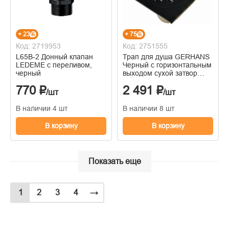
+ 23
+ 75
Код: 2719953
Код: 2751555
L65B-2 Донный клапан
Трап для душа GERHANS
LEDEME с переливом,
Черный c горизонтальным
черный
выходом сухой затвор
100х100 мм
770 ₽
2 491 ₽
/шт
/шт
В наличии 4 шт
В наличии 8 шт
В корзину
В корзину
Показать еще
1
2
3
4
→