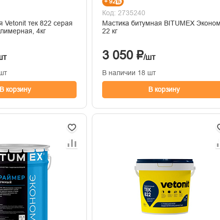
+ 92
Код: 2735240
 Vetonit тек 822 серая
Мастика битумная BITUMEX Эконо
лимерная, 4кг
22 кг
3 050 ₽
шт
/шт
шт
В наличии 18 шт
В корзину
В корзину