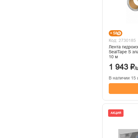
+ 58
Код: 2730185
Лента гидрои
SealTape S эл
10 м
1 943 ₽
/
В наличии 15 
АКЦИЯ