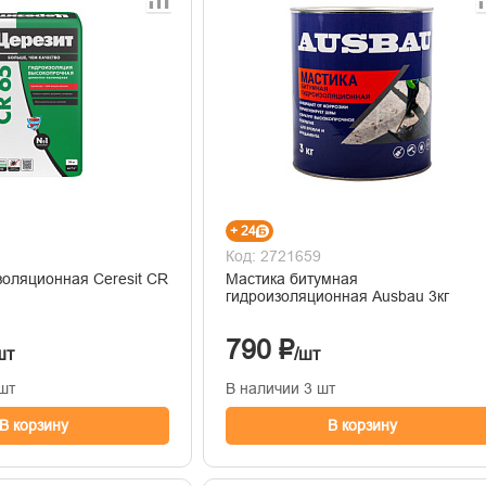
+ 24
Код: 2721659
золяционная Ceresit CR
Мастика битумная
гидроизоляционная Ausbau 3кг
790 ₽
шт
/шт
шт
В наличии 3 шт
В корзину
В корзину