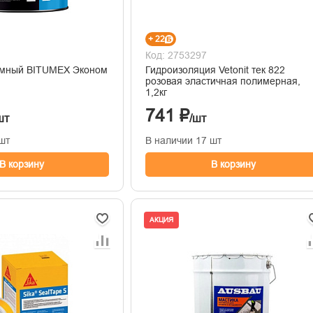
+ 22
Код: 2753297
умный BITUMEX Эконом
Гидроизоляция Vetonit тек 822
розовая эластичная полимерная,
1,2кг
741 ₽
шт
/шт
шт
В наличии 17 шт
В корзину
В корзину
АКЦИЯ