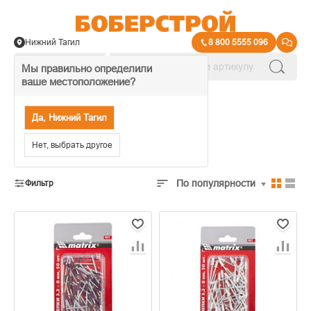
Нижний Тагил
8 800 5555 096
Мы правильно определили
ваше местоположение?
→
Фиксирующий инструмент
Да, Нижний Тагил
Заклепки
Нет, выбрать другое
По популярности
Фильтр