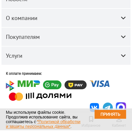
О компании
Покупателям
Услуги
К оплате принимаем:
Мы используем файлы cookie.
ПРИНЯТЬ
Продолжив использование сайта, вы
© 2010-2026 ООО "Строй-Центр".
Строительные и отделочные
соглашаетесь с
"Политикой обработки
Главная
Каталог
Корзина
Избранное
Кабинет
материалы оптом и в розницу.
и защиты персональных данных"
.