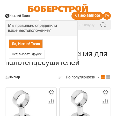
Нижний Тагил
8 800 5555 096
Мы правильно определили
ваше местоположение?
→
Полотенцесушители
Да, Нижний Тагил
Отражатели и крепления для
Нет, выбрать другое
полотенцесушителей
По популярности
Фильтр