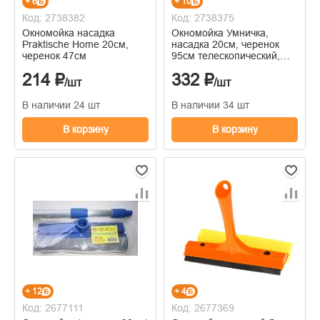
+ 6
+ 10
Код: 2738382
Код: 2738375
Окномойка насадка
Окномойка Умничка,
Praktische Home 20см,
насадка 20см, черенок
черенок 47см
95см телескопический,
алюминиевый, гладкий,
214 ₽
332 ₽
оранжевый
/шт
/шт
В наличии 24 шт
В наличии 34 шт
В корзину
В корзину
+ 12
+ 4
Код: 2677111
Код: 2677369