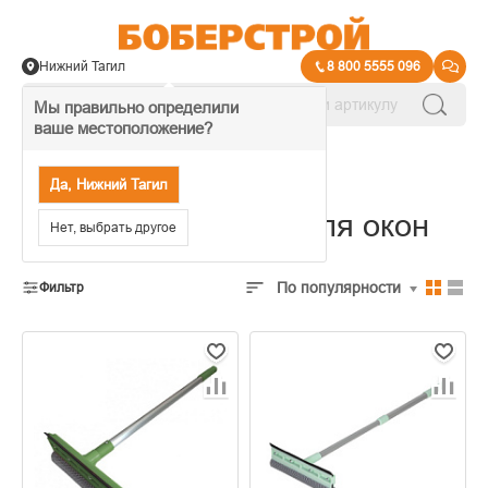
Нижний Тагил
8 800 5555 096
Мы правильно определили
ваше местоположение?
→
Инвентарь для уборки
Да, Нижний Тагил
Стеклоочистители для окон
Нет, выбрать другое
По популярности
Фильтр