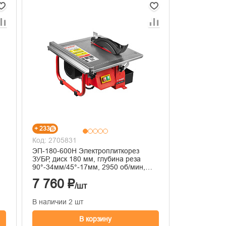
+ 233
Код: 2705831
ЭП-180-600Н Электроплиткорез
ЗУБР, диск 180 мм, глубина реза
90°-34мм/45°-17мм, 2950 об/мин,
600 Вт
7 760 ₽
/шт
В наличии 2 шт
В корзину