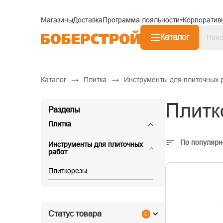
Магазины
Доставка
Программа лояльности
Корпоратив
Каталог
→
→
Каталог
Плитка
Инструменты для плиточных 
Плитк
Разделы
Плитка
По популярн
Инструменты для плиточных
работ
Плиткорезы
Статус товара
0