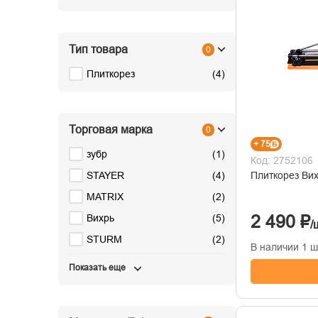
Тип товара
0
Плиткорез
(
4
)
Торговая марка
0
+ 75
зубр
(
1
)
Код: 2752106
Плиткорез Вих
STAYER
(
4
)
MATRIX
(
2
)
2 490 ₽
Вихрь
(
5
)
/
STURM
(
2
)
В наличии 1 ш
Показать еще