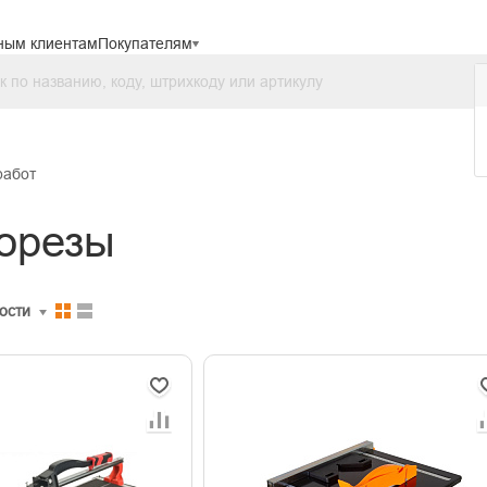
ным клиентам
Покупателям
работ
орезы
ости