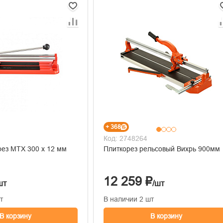
+ 368
Код: 2748264
рез MTX 300 х 12 мм
Плиткорез рельсовый Вихрь 900мм
12 259 ₽
шт
/шт
т
В наличии 2 шт
В корзину
В корзину