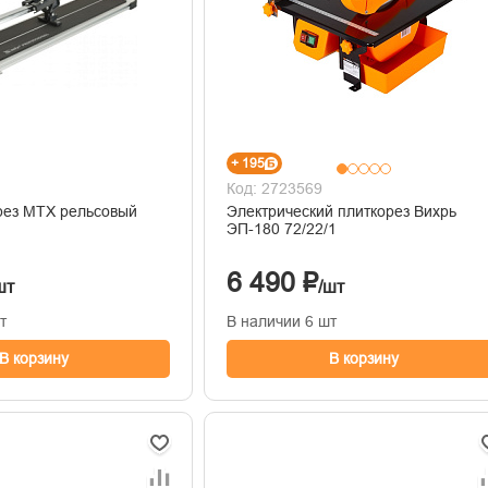
+ 195
Код: 2723569
X рельсовый
Электрический плиткорез Вихрь
ЭП-180 72/22/1
6 490 ₽
шт
/шт
т
В наличии 6 шт
В корзину
В корзину