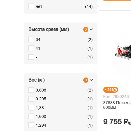
нет
(
14
)
Высота среза (мм)
0
34
(
2
)
41
(
1
)
-
(
1
)
Вес (кг)
0
0,808
(
2
)
+ 293
Код: 2690243
0.295
(
1
)
87688 Плитко
600мм
1,38
(
1
)
1,600
(
1
)
9 755 ₽
/
1.294
(
1
)