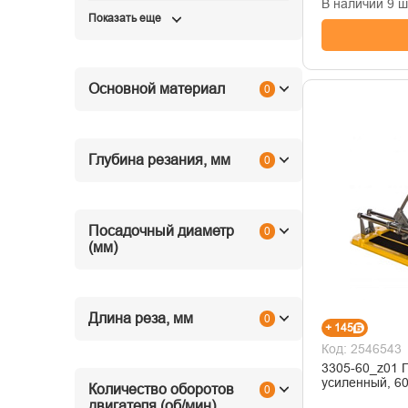
В наличии 9 ш
Показать еще
Основной материал
0
Глубина резания, мм
0
Посадочный диаметр
0
(мм)
Длина реза, мм
0
+ 145
Код: 2546543
3305-60_z01 П
усиленный, 6
Количество оборотов
0
двигателя (об/мин)