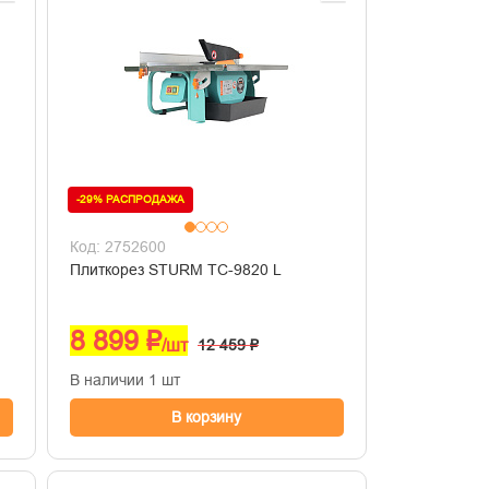
-29% РАСПРОДАЖА
Код: 2752600
Плиткорез STURM ТС-9820 L
8 899 ₽
/шт
12 459 ₽
В наличии 1 шт
В корзину