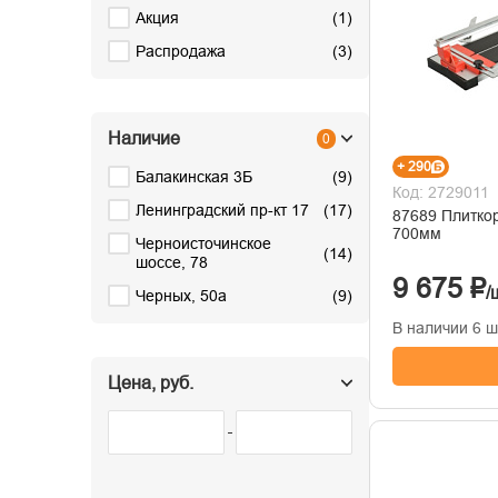
Акция
(
1
)
Распродажа
(
3
)
Наличие
0
+ 290
Балакинская 3Б
(
9
)
Код: 2729011
Ленинградский пр-кт 17
(
17
)
87689 Плиткорез MT
700мм
Черноисточинское
(
14
)
шоссе, 78
9 675 ₽
/
Черных, 50а
(
9
)
В наличии 6 ш
Цена, руб.