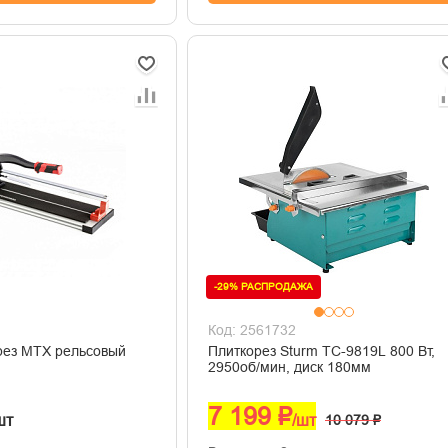
-29% РАСПРОДАЖА
Код: 2561732
рез MTX рельсовый
Плиткорез Sturm TC-9819L 800 Вт,
2950об/мин, диск 180мм
7 199 ₽
шт
/шт
10 079 ₽