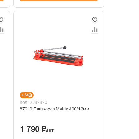
+ 54
Код: 2542420
87619 Плиткорез Matrix 400*12мм
1 790 ₽
/шт