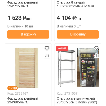
Фасад жалюзийный
Стеллаж 8 секций
594*715 мм/1/
1392*700*294мм Белый
1 523 ₽
4 104 ₽
/шт
/шт
В наличии 10 шт
В наличии 3 шт
В корзину
В корзину
АКЦИЯ
+ 21
Код: 2733467
Код: 2731537
Фасад жалюзийный
Стеллаж металлический
294*605мм/1/
75*30*73см 3 полки (90кг)