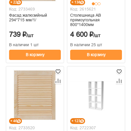
+ 22
+ 138
Код: 2733469
Код: 2615621
Фасад жалюзийный
Столешница АВ
294*715 мм/1/
прямоугольная
800*1400мм
739 ₽
4 600 ₽
/шт
/шт
В наличии 1 шт
В наличии 25 шт
В корзину
В корзину
+ 46
+ 123
Код: 2733520
Код: 2722307