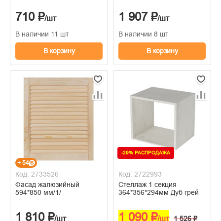
710 ₽
1 907 ₽
/шт
/шт
В наличии 11 шт
В наличии 8 шт
В корзину
В корзину
-29% РАСПРОДАЖА
+ 54
Код: 2733526
Код: 2722993
Фасад жалюзийный
Стеллаж 1 секция
594*850 мм/1/
364*356*294мм Дуб грей
1 810 ₽
1 090 ₽
/шт
/шт
1 526 ₽