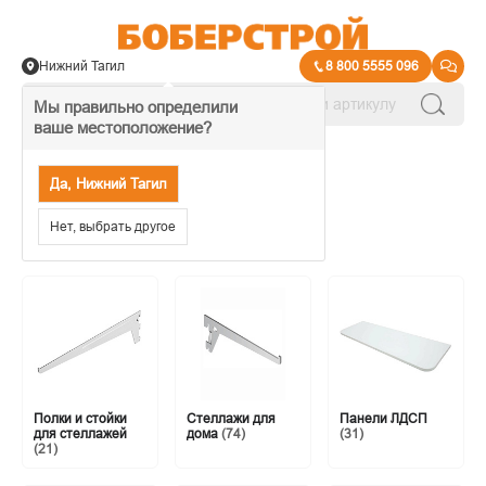
Нижний Тагил
8 800 5555 096
Мы правильно определили
ваше местоположение?
→
Столярные изделия
Да, Нижний Тагил
Хранение
Нет, выбрать другое
Полки и стойки
Стеллажи для
Панели ЛДСП
для стеллажей
дома
(74)
(31)
(21)