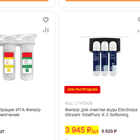
-29% РАСПРОДАЖА
Код: 2745308
трации ИТА-Фильтр
Фильтр для очистки воды Electrolux
мягчение
iStream TotalPure X-3 Softening
3 945 ₽
шт
/шт
5 523 ₽