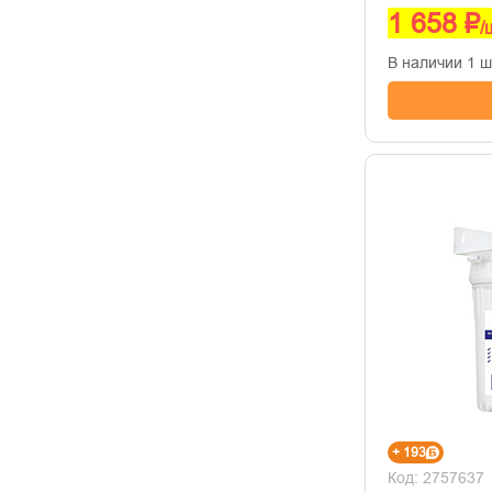
1 658 ₽
/
В наличии 1 ш
+ 193
Код: 2757637