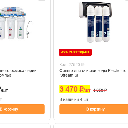
-29% РАСПРОДАЖА
Код: 2752019
тного осмоса серии
Фильтр для очистки воды Electrolux
помпы)
iStream SF
₽
3 470 ₽
/шт
/шт
4 858 ₽
т
В наличии 4 шт
В корзину
В корзину