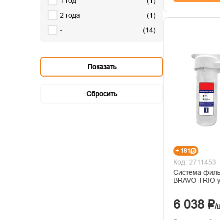
1 год
(
1
)
2 года
(
1
)
-
(
14
)
+ 181
Код: 2711453
Система филь
BRAVO TRIO у
6 038 ₽
/