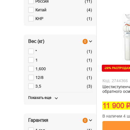
Россия
(
11
)
Китай
(
4
)
КНР
(
1
)
Вес (кг)
0
*
(
1
)
1
(
1
)
-29% РАСПРОДА
1,600
(
1
)
12/8
(
1
)
Код: 2744366
3,5
(
3
)
Шестиступенч
обратного осм
Показать еще
11 900 
В наличии 4 ш
Гарантия
0