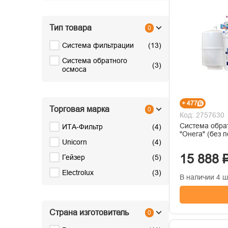
Тип товара
0
Система фильтрации
(
13
)
Система обратного
(
3
)
осмоса
+ 477
Торговая марка
0
Код: 2757630
Система обра
ИТА-Фильтр
(
4
)
"Онега" (без 
Unicorn
(
4
)
15 888 
Гейзер
(
5
)
Electrolux
(
3
)
В наличии 4 ш
Страна изготовитель
0