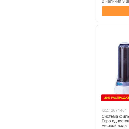
В наличии 9 ш
-29% РАСПРОДА
Код: 2671461
Система филь
Евро одноступ
жесткой воды