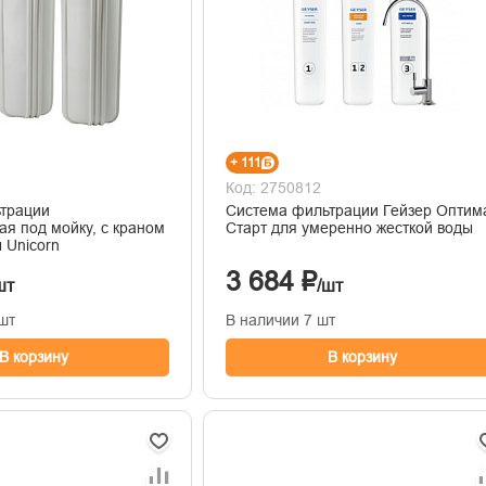
+ 111
Код: 2750812
трации
Система фильтрации Гейзер Оптим
ая под мойку, с краном
Старт для умеренно жесткой воды
 Unicorn
3 684 ₽
шт
/шт
шт
В наличии 7 шт
В корзину
В корзину