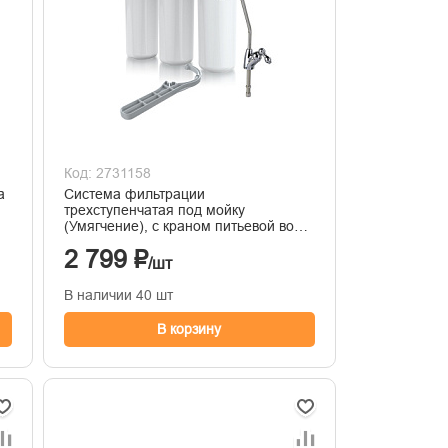
Код: 2731158
а
Система фильтрации
трехступенчатая под мойку
(Умягчение), с краном питьевой воды
Unicorn FPS3 N (ST)
2 799 ₽
/шт
В наличии 40 шт
В корзину