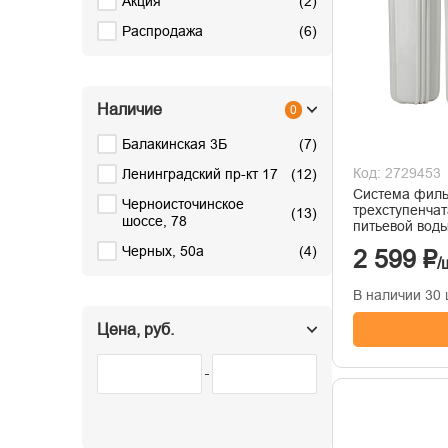
Акция
(
2
)
Распродажа
(
6
)
Наличие
0
Балакинская 3Б
(
7
)
Код: 2729453
Ленинградский пр-кт 17
(
12
)
Система филь
Черноисточинское
трехступенчат
(
13
)
шоссе, 78
питьевой воды
Черных, 50а
(
4
)
2 599 ₽
/
В наличии 30 
Цена, руб.