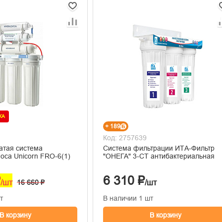
ЖА
+ 189
Код: 2757639
атая система
Система фильтрации ИТА-Фильтр
оса Unicorn FRO-6(1)
"ОНЕГА" 3-СТ антибактериальная
₽
6 310 ₽
/шт
16 660 ₽
/шт
т
В наличии 1 шт
В корзину
В корзину