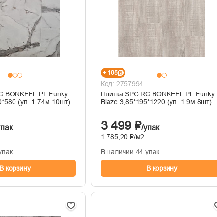
+ 105
Код: 2757994
C BONKEEL PL Funky
Плитка SPC RC BONKEEL PL Funky
0*580 (уп. 1.74м 10шт)
Вlaze 3,85*195*1220 (уп. 1.9м 8шт)
3 499 ₽
упак
/упак
1 785,20 ₽/м2
упак
В наличии 44 упак
В корзину
В корзину