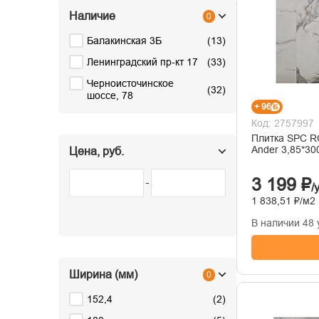
Наличие
0
Балакинская 3Б
(
13
)
Ленинградский пр-кт 17
(
33
)
Черноисточинское
(
32
)
шоссе, 78
+ 96
Код: 2757997
Плитка SPC R
Ander 3,85*30
Цена, руб.
3 199 ₽
/
1 838,51 ₽/м2
В наличии 48 
Ширина (мм)
0
152,4
(
2
)