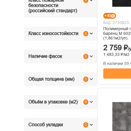
Класс пожарной
0
безопасности
(российский стандарт)
+ 83
Код: 2735823
Полимерный 
Баренц М 602
Класс износостойкости
0
(1,861м2/уп).
2 759 ₽
/
1 483,33 ₽/м2
Наличие фасок
0
В наличии 59 
Общая толщина (мм)
0
Объём в упаковке (м2)
0
Способ укладки
0