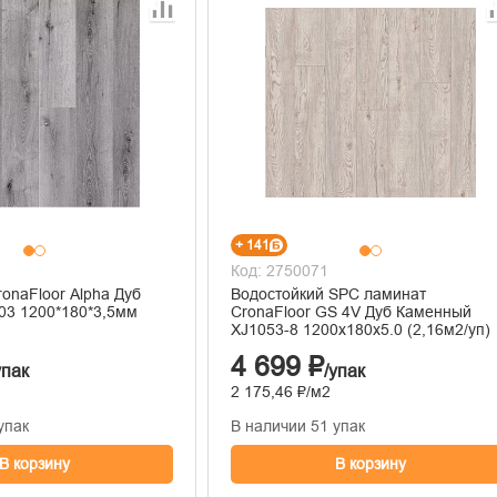
+ 141
Код: 2750071
onaFloor Alpha Дуб
Водостойкий SPC ламинат
03 1200*180*3,5мм
CronaFloor GS 4V Дуб Каменный
XJ1053-8 1200х180х5.0 (2,16м2/уп)
4 699 ₽
упак
/упак
2 175,46 ₽/м2
упак
В наличии 51 упак
В корзину
В корзину