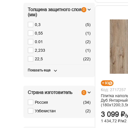
Толщина защитного слоя
0
(мм)
0,3
(
5
)
0,55
(
1
)
0.01
(
2
)
2,233
(
1
)
22,5
(
22
)
Показать еще
+ 93
Код: 2717257
Страна изготовитель
0
Плитка наполь
Дуб Янтарный
Россия
(
34
)
(180х1200;3,5
Узбекистан
(
2
)
3 099 ₽
/
1 434,72 ₽/м2