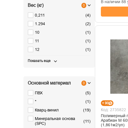
В наличии 88 
Вес (кг)
0
0,211
(
4
)
1.294
(
2
)
10
(
1
)
11
(
1
)
12
(
1
)
Показать еще
Основной материал
0
ПВХ
(
5
)
*
(
1
)
+ 90
Код: 2735822
Кварц-винил
(
19
)
Полимерный 
Минеральная основа
Арабиан М 60
(
11
)
(SPC)
(1,861м2/уп)