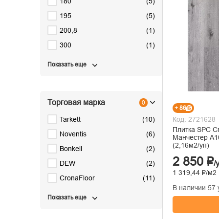
180
(
5
)
195
(
5
)
200,8
(
1
)
300
(
1
)
Показать еще
Торговая марка
0
+ 86
Код: 2721628
Tarkett
(
10
)
Плитка SPC Cr
Noventis
(
6
)
Манчестер А1
(2,16м2/уп)
Bonkell
(
2
)
2 850 ₽
/
DEW
(
2
)
1 319,44 ₽/м2
CronaFloor
(
11
)
В наличии 57 
Показать еще