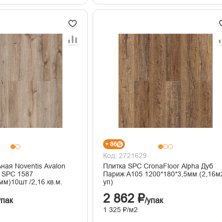
+ 86
Код: 2721629
ная Noventis Avalon
Плитка SPC CronaFloor Alpha Дуб
 SPC 1587
Париж А105 1200*180*3,5мм (2,16м
мм)10шт /2,16 кв.м.
уп)
2 862 ₽
упак
/упак
1 325 ₽/м2