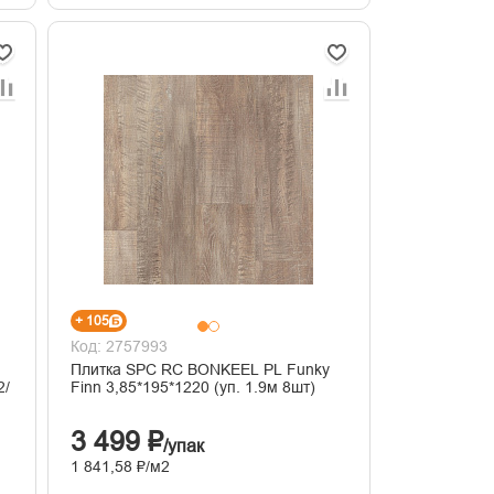
+ 105
Код: 2757993
Плитка SPC RC BONKEEL PL Funky
2/
Finn 3,85*195*1220 (уп. 1.9м 8шт)
3 499 ₽
/упак
1 841,58 ₽/м2