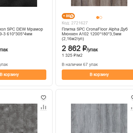
+ 86
Код: 2721627
пол SPC DEW Мрамор
Плитка SPC CronaFloor Alpha Дуб
9-3 610*305*4мм
Мюнхен А102 1200*180*3,5мм
(2,16м2/уп)
2 862 ₽
упак
/упак
1 325 ₽/м2
упак
В наличии 67 упак
В корзину
В корзину