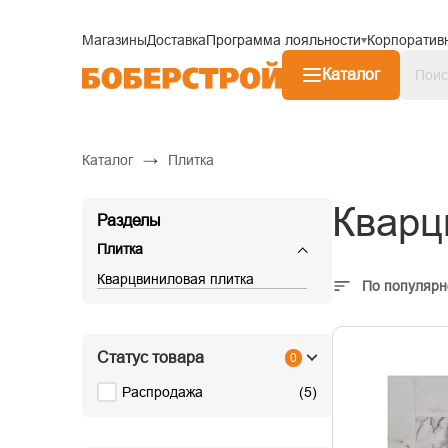
Магазины
Доставка
Программа лояльности
Корпоратив
Каталог
→
Каталог
Плитка
Кварц
Разделы
Плитка
Кварцвиниловая плитка
По популярн
Статус товара
0
Распродажа
(
5
)