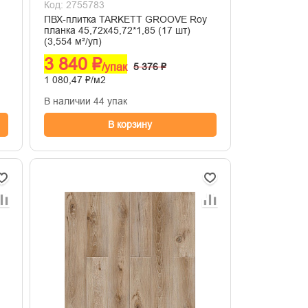
Код: 2755783
ПВХ-плитка TARKETT GROOVE Roy
планка 45,72х45,72*1,85 (17 шт)
(3,554 м²/уп)
3 840 ₽
/упак
5 376 ₽
1 080,47 ₽/м2
В наличии 44 упак
В корзину