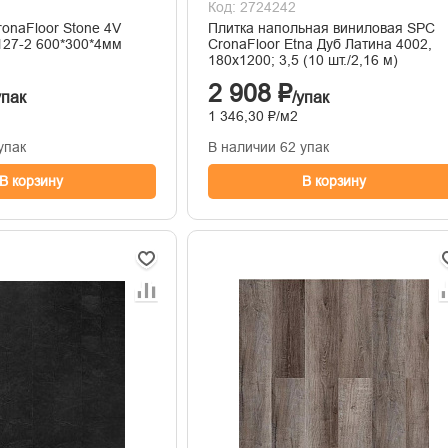
Код: 2724242
onaFloor Stone 4V
Плитка напольная виниловая SPC
127-2 600*300*4мм
CronaFloor Etna Дуб Латина 4002,
180x1200; 3,5 (10 шт./2,16 м)
2 908 ₽
упак
/упак
1 346,30 ₽/м2
упак
В наличии 62 упак
В корзину
В корзину