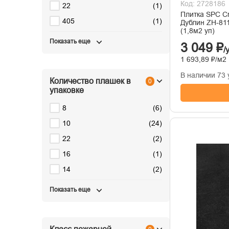
Код: 2728186
22
(
1
)
Плитка SPC Cr
405
(
1
)
Дублин ZH-81
(1,8м2 уп)
Показать еще
3 049 ₽
/
1 693,89 ₽/м2
В наличии 73 
Количество плашек в
0
упаковке
8
(
6
)
10
(
24
)
22
(
2
)
16
(
1
)
14
(
2
)
Показать еще