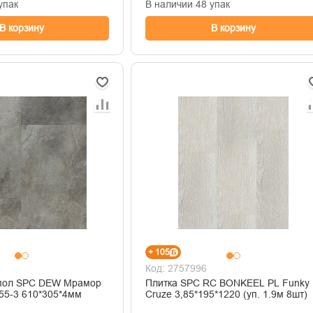
упак
В наличии 48 упак
В корзину
В корзину
+ 105
Код: 2757996
пол SPC DEW Мрамор
Плитка SPC RC BONKEEL PL Funky
55-3 610*305*4мм
Cruze 3,85*195*1220 (уп. 1.9м 8шт)