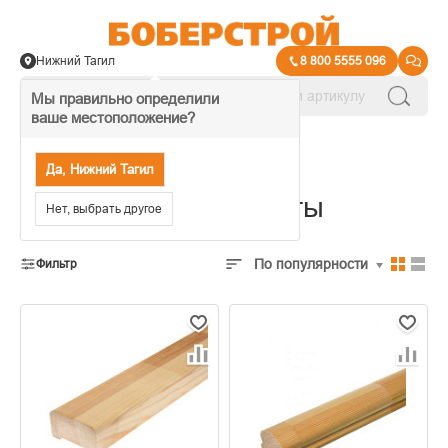
Нижний Тагил
8 800 5555 096
Мы правильно определили
ваше местоположение?
→
Лестницы
Да, Нижний Тагил
Лестничные элементы
Нет, выбрать другое
По популярности
Фильтр