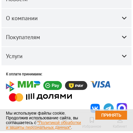
О компании
Покупателям
Услуги
К оплате принимаем:
Мы используем файлы cookie.
ПРИНЯТЬ
Продолжив использование сайта, вы
© 2010-2026 ООО "Строй-Центр".
Строительные и отделочные
соглашаетесь с
"Политикой обработки
Главная
Каталог
Корзина
Избранное
Кабинет
материалы оптом и в розницу.
и защиты персональных данных"
.