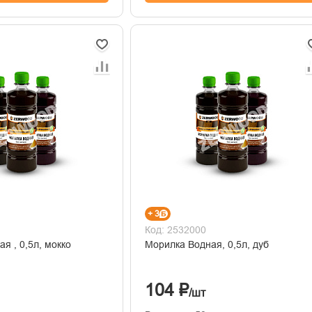
+ 3
Код: 2532000
я , 0,5л, мокко
Морилка Водная, 0,5л, дуб
104 ₽
/шт