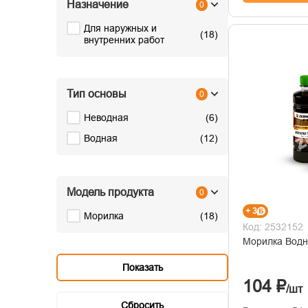
Назначение
0
Для наружных и
(
18
)
внутренних работ
Тип основы
0
Неводная
(
6
)
Водная
(
12
)
Модель продукта
0
+ 3
Морилка
(
18
)
Код: 2532152
Морилка Водна
104 ₽
/шт