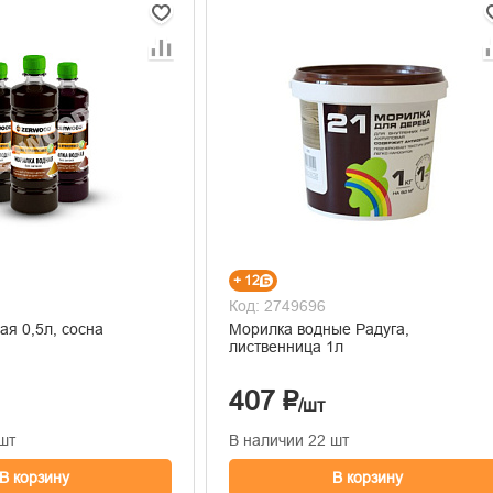
+ 12
Код: 2749696
Морилка Водная 0,5л, сосна
Морилка водные Радуга,
лиственница 1л
407 ₽
/шт
шт
В наличии 22 шт
В корзину
В корзину