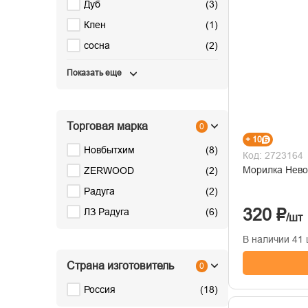
Дуб
(
3
)
Клен
(
1
)
сосна
(
2
)
Показать еще
Торговая марка
0
+ 10
Новбытхим
(
8
)
Код: 2723164
Морилка Невод
ZERWOOD
(
2
)
Радуга
(
2
)
320 ₽
ЛЗ Радуга
(
6
)
/шт
В наличии 41 
Страна изготовитель
0
Россия
(
18
)