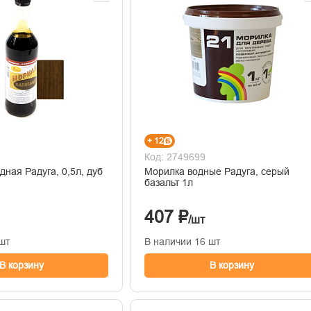
+ 12
Код: 2749699
ная Радуга, 0,5л, дуб
Морилка водные Радуга, серый
базальт 1л
407 ₽
/шт
шт
В наличии 16 шт
В корзину
В корзину