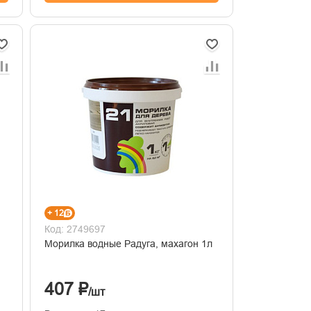
+ 12
Код: 2749697
Морилка водные Радуга, махагон 1л
407 ₽
/шт