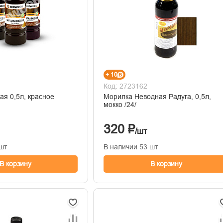
+ 10
Код: 2723162
асное
Морилка Неводная Радуга, 0,5л,
мокко /24/
320 ₽
/шт
шт
В наличии 53 шт
В корзину
В корзину