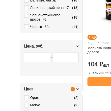
Балакинская 3Б
(
18
)
Ленинградский пр-кт 17
(
18
)
Черноисточинское
(
18
)
шоссе, 78
Черных, 50а
(
11
)
+ 3
Код: 2722983
Цена, руб.
Морилка Водная 0,5л, кр
дерево
104 ₽
/шт
В наличии 39 
Цвет
0
Орех
(
2
)
Мокко
(
2
)