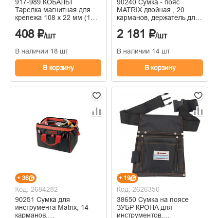
917-989 КОБАЛЬТ
90240 Сумка - пояс
Тарелка магнитная для
MATRIX двойная , 20
крепежа 108 х 22 мм (1
карманов, держатель для
шт.)
молотка
408 ₽
2 181 ₽
/шт
/шт
В наличии 18 шт
В наличии 14 шт
В корзину
В корзину
+ 36
+ 19
Код: 2684282
Код: 2626350
90251 Сумка для
38650 Сумка на поясе
инструмента Matrix, 14
ЗУБР КРОНА для
карманов,
инструментов,