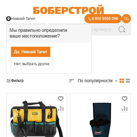
Нижний Тагил
8 800 5555 096
Мы правильно определили
ваше местоположение?
→
Организация рабочего места
Да, Нижний Тагил
Сумки, пояса
Нет, выбрать другое
По популярности
Фильтр