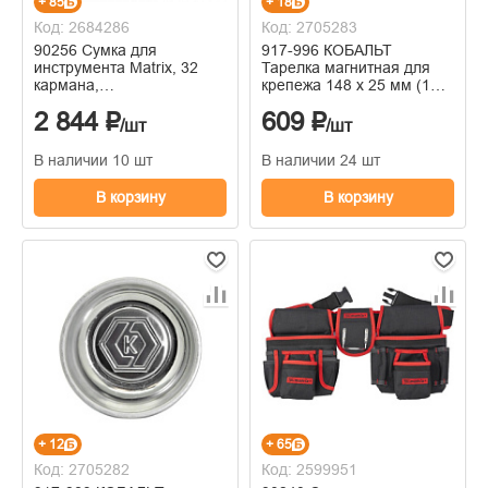
+ 85
+ 18
Код: 2684286
Код: 2705283
90256 Сумка для
917-996 КОБАЛЬТ
инструмента Matrix, 32
Тарелка магнитная для
кармана,
крепежа 148 х 25 мм (1
460ммх280ммх305мм
шт.)
2 844 ₽
609 ₽
/шт
/шт
В наличии 10 шт
В наличии 24 шт
В корзину
В корзину
+ 12
+ 65
Код: 2705282
Код: 2599951