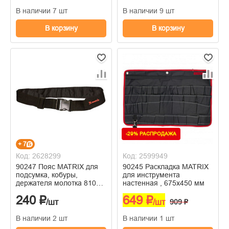
В наличии 7 шт
В наличии 9 шт
В корзину
В корзину
-29% РАСПРОДАЖА
+ 7
Код: 2628299
Код: 2599949
90247 Пояс MATRIX для
90245 Раскладка MATRIX
подсумка, кобуры,
для инструмента
держателя молотка 810мм
настенная , 675х450 мм
- 1120мм
240 ₽
649 ₽
/шт
/шт
909 ₽
В наличии 2 шт
В наличии 1 шт