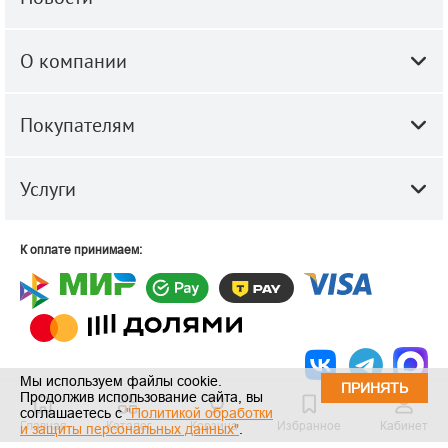
О компании
Покупателям
Услуги
К оплате принимаем:
Мы используем файлы cookie.
ПРИНЯТЬ
Продолжив использование сайта, вы
© 2010-2026 ООО "Строй-Центр".
Строительные и отделочные
соглашаетесь с
"Политикой обработки
Главная
Каталог
Корзина
Избранное
Кабинет
материалы оптом и в розницу.
и защиты персональных данных"
.