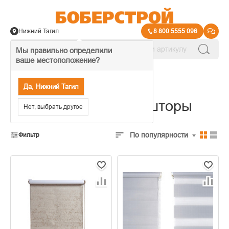
Нижний Тагил
8 800 5555 096
Мы правильно определили
ваше местоположение?
→
Оформление окна
Да, Нижний Тагил
Жалюзи, рулонные шторы
Нет, выбрать другое
По популярности
Фильтр