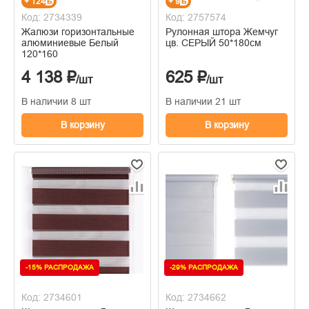
+ 124
+ 9
Код: 2734339
Код: 2757574
Жалюзи горизонтальные
Рулонная штора Жемчуг
алюминиевые Белый
цв. СЕРЫЙ 50*180см
120*160
4 138 ₽
625 ₽
/шт
/шт
В наличии 8 шт
В наличии 21 шт
В корзину
В корзину
-15% РАСПРОДАЖА
-29% РАСПРОДАЖА
Код: 2734601
Код: 2734662