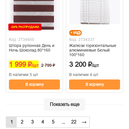
-29% РАСПРОДАЖА
+ 96
Код: 2734660
Код: 2734337
Штора рулонная День и
Жалюзи горизонтальные
Ночь Шоколад 80*160
алюминиевые Белый
100*160
1 999 ₽
3 200 ₽
/шт
2 799 ₽
/шт
В наличии 5 шт
В наличии 4 шт
В корзину
В корзину
Показать еще
1
2
3
4
5
...
22
→