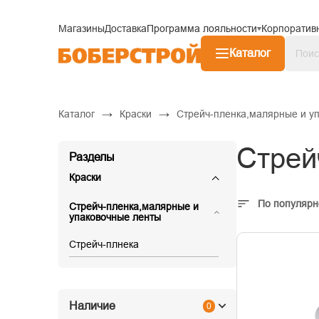
Магазины
Доставка
Программа лояльности
Корпоратив
Каталог
→
→
Каталог
Краски
Стрейч-пленка,малярные и у
Стрей
Разделы
Краски
По популярн
Стрейч-пленка,малярные и
упаковочные ленты
Стрейч-плнека
Наличие
0