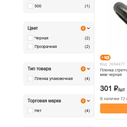
500
(
1
)
Цвет
0
Черная
(
2
)
Прозрачная
(
2
)
+ 9
Код: 2694477
Тип товара
0
Пленка стретч ПЭ 300 мм х 60 м, 
мкм черная
Пленка упаковочная
(
4
)
301 ₽
/шт
В наличии 72 
Торговая марка
0
Нет
(
4
)