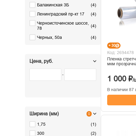
Балакинская 3Б
(
4
)
Ленинградский пр-кт 17
(
4
)
Черноисточинское шоссе,
(
4
)
78
Черных, 50а
(
4
)
+ 30
Код: 2694478
Пленка стретч ПЭ 500 мм х 300 м, 
Цена, руб.
мкм прозрач
1 000 ₽
/
В наличии 87 
Ширина (мм)
0
1,75
(
1
)
300
(
2
)