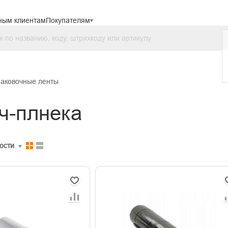
ным клиентам
Покупателям
паковочные ленты
ч-плнека
ости