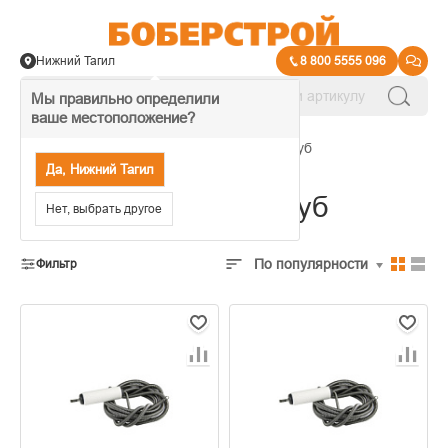
Нижний Тагил
8 800 5555 096
Мы правильно определили
ваше местоположение?
→
Инструмент и аксессуары для труб
Да, Нижний Тагил
Инструменты для труб
Нет, выбрать другое
По популярности
Фильтр