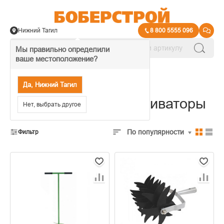
Нижний Тагил
8 800 5555 096
Мы правильно определили
ваше местоположение?
→
Садовый инвентарь
Да, Нижний Тагил
Ручные буры и культиваторы
Нет, выбрать другое
По популярности
Фильтр