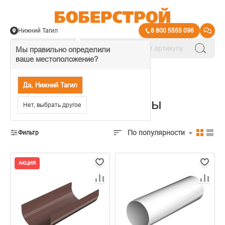
Нижний Тагил
8 800 5555 096
Мы правильно определили
ваше местоположение?
→
Кровля и водосток
Да, Нижний Тагил
Водосточные системы
Нет, выбрать другое
По популярности
Фильтр
АКЦИЯ