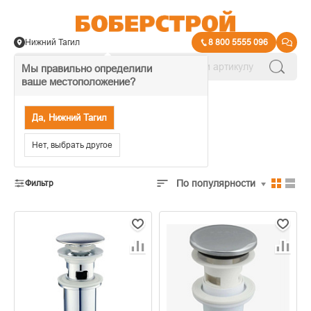
Нижний Тагил
8 800 5555 096
Мы правильно определили
ваше местоположение?
→
Системы Слива
Да, Нижний Тагил
Донные клапаны
Нет, выбрать другое
По популярности
Фильтр