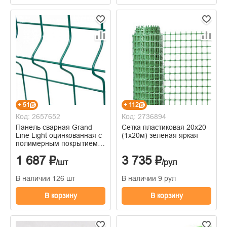
+ 51
+ 112
Код: 2657652
Код: 2736894
Панель сварная Grand
Сетка пластиковая 20х20
Line Light оцинкованная с
(1х20м) зеленая яркая
полимерным покрытием
зеленая 1730*2500 мм
1 687 ₽
3 735 ₽
/шт
/рул
В наличии 126 шт
В наличии 9 рул
В корзину
В корзину