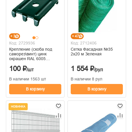
+ 3
+ 47
Код: 2729936
Код: 2712406
Крепление (скоба под
Сетка Фасадная №35
саморез\винт) цинк
2х20 м Зеленая
окрашен RAL 6005
зеленый усиленная
100 ₽
1 554 ₽
40х40х2
/шт
/рул
В наличии 1563 шт
В наличии 8 рул
В корзину
В корзину
НОВИНКА