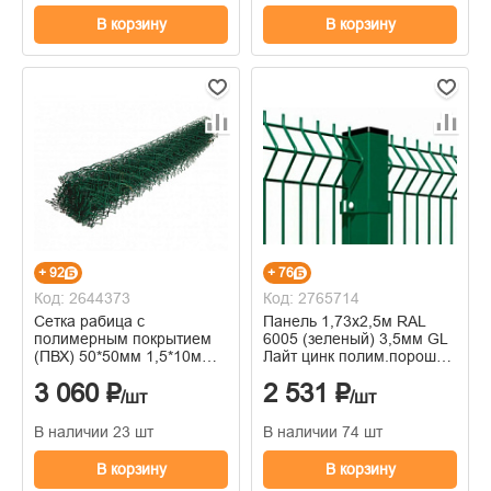
В корзину
В корзину
+ 92
+ 76
Код: 2644373
Код: 2765714
Сетка рабица с
Панель 1,73х2,5м RAL
полимерным покрытием
6005 (зеленый) 3,5мм GL
(ПВХ) 50*50мм 1,5*10м
Лайт цинк полим.порошк.
зеленая
покрытие яч. 200х55
3 060 ₽
2 531 ₽
/шт
/шт
В наличии 23 шт
В наличии 74 шт
В корзину
В корзину