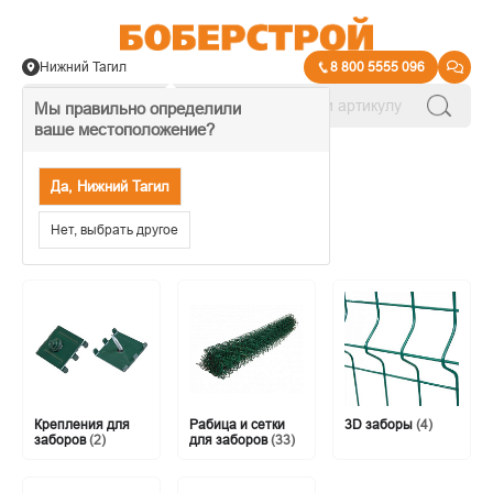
Нижний Тагил
8 800 5555 096
Мы правильно определили
ваше местоположение?
→
Сад
Да, Нижний Тагил
Заборы
Нет, выбрать другое
Крепления для
Рабица и сетки
3D заборы
(4)
заборов
(2)
для заборов
(33)