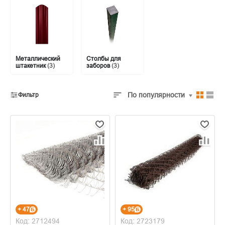
Металлический
Столбы для
штакетник
(3)
заборов
(3)
По популярности
Фильтр
+ 47
+ 95
Код: 2712494
Код: 2723179