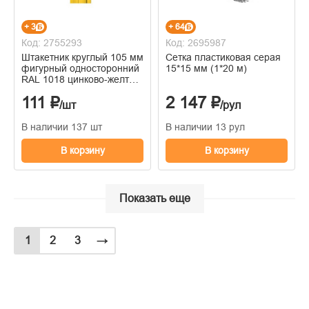
+ 3
+ 64
Код: 2755293
Код: 2695987
Штакетник круглый 105 мм
Сетка пластиковая серая
фигурный односторонний
15*15 мм (1*20 м)
RAL 1018 цинково-желтый
0,4 мм 1,2 мп
111 ₽
2 147 ₽
/шт
/рул
В наличии 137 шт
В наличии 13 рул
В корзину
В корзину
Показать еще
1
2
3
→