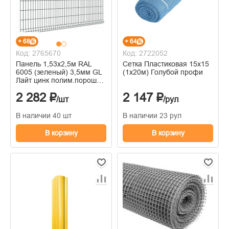
+ 68
+ 64
Код: 2765670
Код: 2722052
Панель 1,53х2,5м RAL
Сетка Пластиковая 15х15
6005 (зеленый) 3,5мм GL
(1х20м) Голубой профи
Лайт цинк полим.порошк.
покрытие яч. 200х55
2 282 ₽
2 147 ₽
/шт
/рул
В наличии 40 шт
В наличии 23 рул
В корзину
В корзину