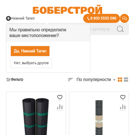
Нижний Тагил
8 800 5555 096
Мы правильно определили
ваше местоположение?
→
Кровля и водосток
Да, Нижний Тагил
Рулонная кровля
Нет, выбрать другое
По популярности
Фильтр