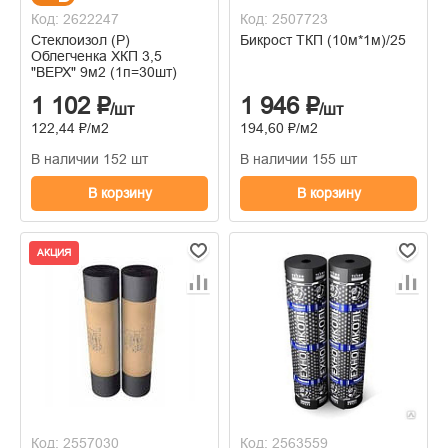
Код: 2622247
Код: 2507723
Стеклоизол (Р)
Бикрост ТКП (10м*1м)/25
Облегченка ХКП 3,5
"ВЕРХ" 9м2 (1п=30шт)
1 102 ₽
1 946 ₽
/шт
/шт
122,44 ₽/м2
194,60 ₽/м2
В наличии 152 шт
В наличии 155 шт
В корзину
В корзину
АКЦИЯ
Код: 2557030
Код: 2563559