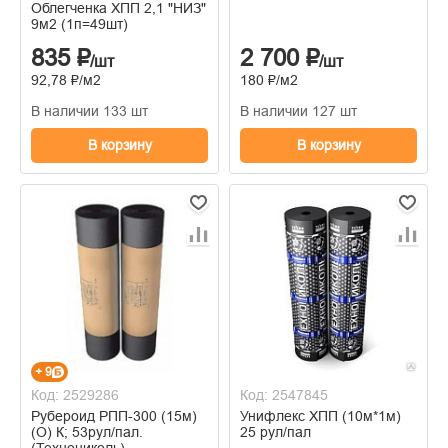
Облегченка ХПП 2,1 "НИЗ"
9м2 (1п=49шт)
835 ₽
2 700 ₽
/шт
/шт
92,78 ₽/м2
180 ₽/м2
В наличии 133 шт
В наличии 127 шт
В корзину
В корзину
+ 9
Код: 2529286
Код: 2547845
Рубероид РПП-300 (15м)
Унифлекс ХПП (10м*1м)
(О) К; 53рул/пал.
25 рул/пал