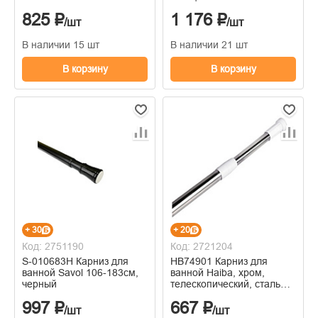
нержавеющей стали
825 ₽
1 176 ₽
/шт
/шт
В наличии 15 шт
В наличии 21 шт
В корзину
В корзину
+ 30
+ 20
Код: 2751190
Код: 2721204
S-010683H Карниз для
HB74901 Карниз для
ванной Savol 106-183см,
ванной Haiba, хром,
черный
телескопический, сталь
1,1-2 м
997 ₽
667 ₽
/шт
/шт