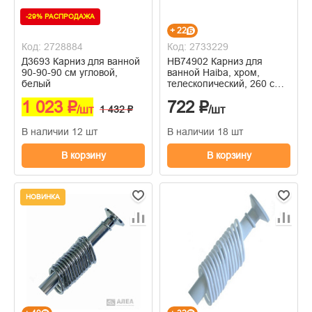
-29% РАСПРОДАЖА
+ 22
Код: 2728884
Код: 2733229
Д3693 Карниз для ванной
HB74902 Карниз для
90-90-90 см угловой,
ванной Haiba, хром,
белый
телескопический, 260 см,
сталь
1 023 ₽
722 ₽
/шт
1 432 ₽
/шт
В наличии 12 шт
В наличии 18 шт
В корзину
В корзину
НОВИНКА