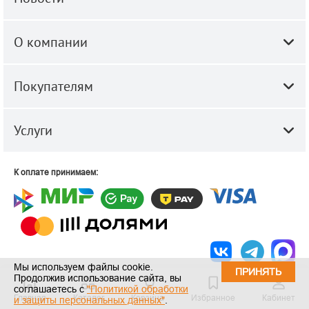
О компании
Покупателям
Услуги
К оплате принимаем:
Мы используем файлы cookie.
ПРИНЯТЬ
Продолжив использование сайта, вы
© 2010-2026 ООО "Строй-Центр".
Строительные и отделочные
соглашаетесь с
"Политикой обработки
материалы оптом и в розницу.
Главная
Каталог
Корзина
Избранное
Кабинет
и защиты персональных данных"
.