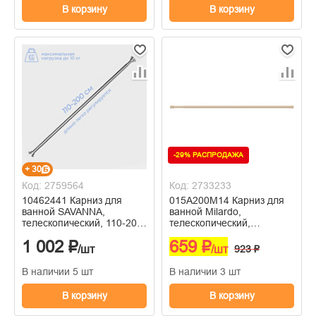
В корзину
В корзину
-29% РАСПРОДАЖА
+ 30
Код: 2759564
Код: 2733233
10462441 Карниз для
015A200M14 Карниз для
ванной SAVANNA,
ванной Milardo,
телескопический, 110-200
телескопический,
см, нержавеющая сталь,
бежевый, пластик, 110-200
1 002 ₽
659 ₽
хром
см
/шт
/шт
923 ₽
В наличии 5 шт
В наличии 3 шт
В корзину
В корзину