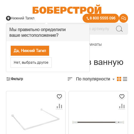
Нижний Тагил
8 800 5555 096
Мы правильно определили
ваше местоположение?
→
Текстиль и штанги для ванной комнаты
Да, Нижний Тагил
Штанги для шторок в ванную
Нет, выбрать другое
По популярности
Фильтр