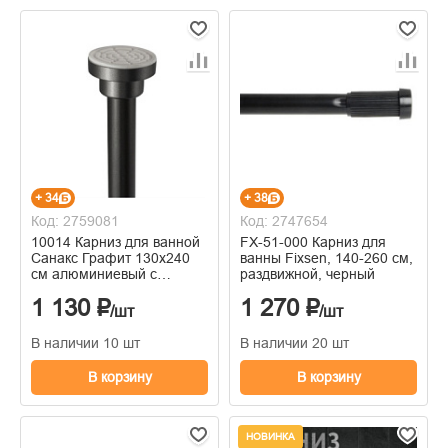
+ 34
+ 38
Код: 2759081
Код: 2747654
10014 Карниз для ванной
FX-51-000 Карниз для
Санакс Графит 130х240
ванны Fixsen, 140-260 см,
см алюминиевый с
раздвижной, черный
усиленным креплением
1 130 ₽
1 270 ₽
без колец
/шт
/шт
В наличии 10 шт
В наличии 20 шт
В корзину
В корзину
НОВИНКА