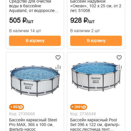
Средство для очистки
Бассейн надувной
воды в бассейне
«Океан», 102 х 25 см, от 2
Aqualand, от водорослей,
лет, 51008
1 л
505 ₽
928 ₽
/шт
/шт
В наличии 14 шт
В наличии 2 шт
В корзину
В корзину
+ 893
+ 2691
Код: 2735668
Код: 2736548
Бассейн каркасный Steel
Бассейн каркасный Pool
Pro MAX, 366 х 100 см,
Set 396 х 122 см, фильтр-
фильтр-насос
насос,лестница,тент