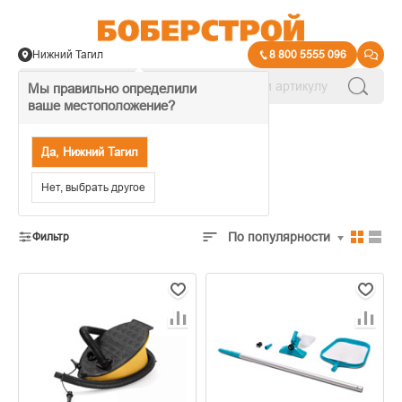
Нижний Тагил
8 800 5555 096
Мы правильно определили
ваше местоположение?
→
Бассейны для дачи
Да, Нижний Тагил
Каркасный бассейн
Нет, выбрать другое
По популярности
Фильтр