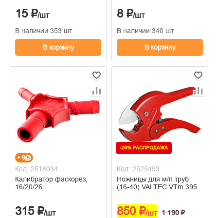
15 ₽
8 ₽
/шт
/шт
В наличии 353 шт
В наличии 340 шт
В корзину
В корзину
-29% РАСПРОДАЖА
+ 9
Код: 2518034
Код: 2525453
Калибратор фаскорез,
Ножницы для м/п труб
16/20/26
(16-40) VALTEC VTm.395
315 ₽
850 ₽
/шт
/шт
1 190 ₽