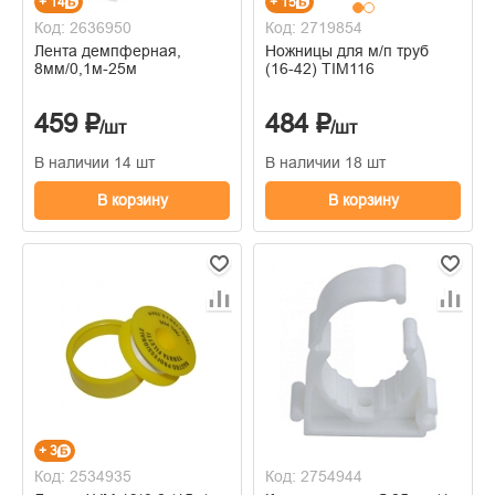
+ 14
+ 15
Код: 2636950
Код: 2719854
Лента демпферная,
Ножницы для м/п труб
8мм/0,1м-25м
(16-42) TIM116
459 ₽
484 ₽
/шт
/шт
В наличии 14 шт
В наличии 18 шт
В корзину
В корзину
+ 3
Код: 2534935
Код: 2754944