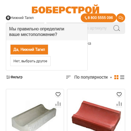
Нижний Тагил
8 800 5555 096
Мы правильно определили
ваше местоположение?
→
Система отведения воды с участка
Да, Нижний Тагил
Желоб тротуарный
Нет, выбрать другое
По популярности
Фильтр