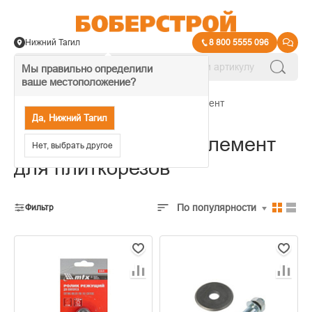
Нижний Тагил
8 800 5555 096
Мы правильно определили
ваше местоположение?
→
Штукатурно-отделочный инструмент
Да, Нижний Тагил
Сменный режущий элемент
Нет, выбрать другое
для плиткорезов
По популярности
Фильтр