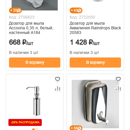
+ 20
+ 43
Код: 2706823
Код: 2722050
Дозатор для мыла
Дозатор для мыла
Accoona 0,35 л, белый,
Аквалиния Raindrops Black
настенный А184
20583
668 ₽
1 428 ₽
/шт
/шт
В наличии 3 шт
В наличии 3 шт
В корзину
В корзину
-29% РАСПРОДАЖА
+ 56