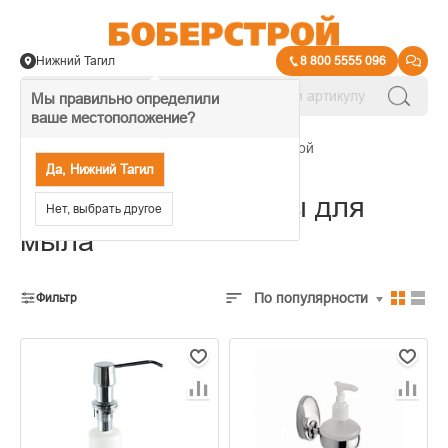
Нижний Тагил
8 800 5555 096
Мы правильно определили
ваше местоположение?
→
Подвесные аксессуары для ванной
Да, Нижний Тагил
Подвесные дозаторы для
Нет, выбрать другое
мыла
По популярности
Фильтр