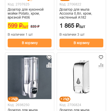
Код: 2707625
Код: 2706822
Дозатор для кухонной
Дозатор для мыла
мойки Potato, хром,
Accoona 0,8л, хром,
врезной P406
настенный А182
599 ₽
1 865 ₽
/шт
839 ₽
/шт
В наличии 1 шт
В наличии 3 шт
В корзину
В корзину
+ 25
+ 25
Код: 2698250
Код: 2706824
Дозатор для мыла
Дозатор для мыла