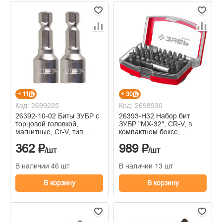
+ 11
+ 30
Код: 2699225
Код: 2698930
26392-10-02 Биты ЗУБР с
26393-H32 Набор бит
торцовой головкой,
ЗУБР "МХ-32", CR-V, в
магнитные, Cr-V, тип
компактном боксе,
хвостовика E 1/4",
магнитный адаптер с
362 ₽
989 ₽
10х45мм, 2 шт
фиксатором
/шт
/шт
В наличии 46 шт
В наличии 13 шт
В корзину
В корзину