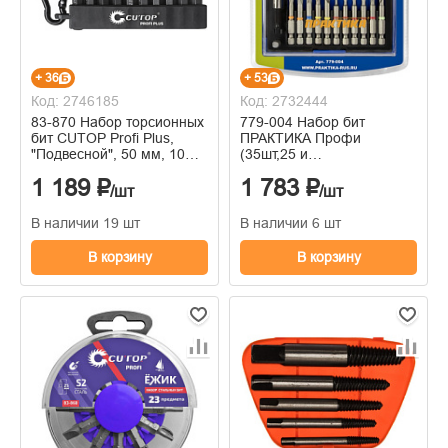
+ 36
+ 53
Код: 2746185
Код: 2732444
83-870 Набор торсионных
779-004 Набор бит
бит CUTOP Profi Plus,
ПРАКТИКА Профи
"Подвесной", 50 мм, 10
(35шт,25 и
предметов
50мм,PH,PZ,SL,Hex,Torx,Tri-
1 189 ₽
1 783 ₽
Wing,держатель 60
/шт
/шт
мм,кассет)
В наличии 19 шт
В наличии 6 шт
В корзину
В корзину