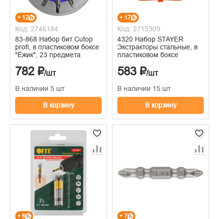
+ 12
+ 17
Код: 2746184
Код: 2715309
83-868 Набор бит Cutop
4320 Набор STAYER
profi, в пластиковом боксе
Экстракторы стальные, в
"Ёжик", 23 предмета
пластиковом боксе
782 ₽
583 ₽
/шт
/шт
В наличии 5 шт
В наличии 15 шт
В корзину
В корзину
+ 6
+ 7