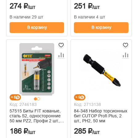
274 ₽
251 ₽
/шт
/шт
В наличии 29 шт
В наличии 4 шт
В корзину
В корзину
+ 6
+ 9
Код: 2746183
Код: 2713138
57515 Биты FIT кованые,
84-348 Набор торсионных
сталь S2, односторонние
бит CUTOP Profi Plus, 2
50 мм PZ2, Профи 2 шт.,
шт., PH2, 50 мм
блистер
186 ₽
285 ₽
/шт
/шт