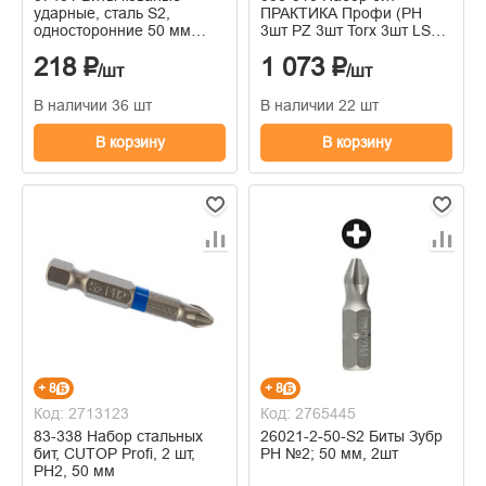
ударные, сталь S2,
ПРАКТИКА Профи (PH
односторонние 50 мм
3шт PZ 3шт Torx 3шт LS
PH2, Профи 2 шт., блистер
2шт x 25мм держатель,
218 ₽
1 073 ₽
кассета, 12шт)
/шт
/шт
В наличии 36 шт
В наличии 22 шт
В корзину
В корзину
+ 8
+ 8
Код: 2713123
Код: 2765445
83-338 Набор стальных
26021-2-50-S2 Биты Зубр
бит, CUTOP Profi, 2 шт,
PH №2; 50 мм, 2шт
PH2, 50 мм