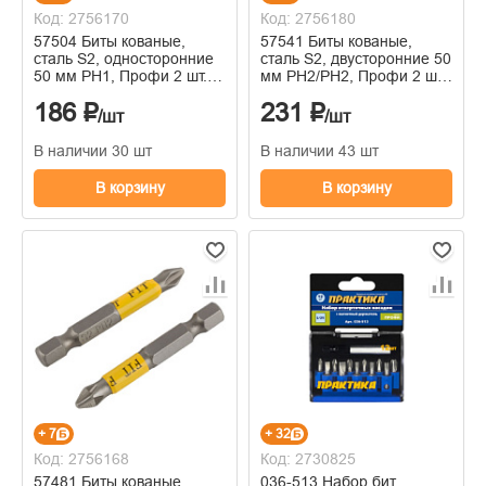
Код: 2756170
Код: 2756180
57504 Биты кованые,
57541 Биты кованые,
сталь S2, односторонние
сталь S2, двусторонние 50
50 мм PH1, Профи 2 шт.,
мм PH2/РН2, Профи 2 шт.,
блистер
блистер
186 ₽
231 ₽
/шт
/шт
В наличии 30 шт
В наличии 43 шт
В корзину
В корзину
+ 7
+ 32
Код: 2756168
Код: 2730825
57481 Биты кованые
036-513 Набор бит