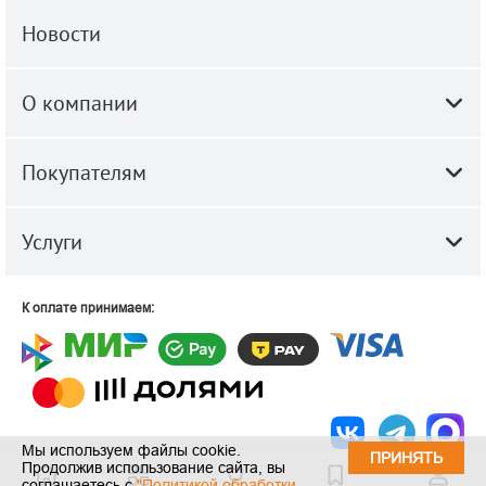
Новости
О компании
Покупателям
Услуги
К оплате принимаем:
Мы используем файлы cookie.
ПРИНЯТЬ
Продолжив использование сайта, вы
© 2010-2026 ООО "Строй-Центр".
Строительные и отделочные
соглашаетесь с
"Политикой обработки