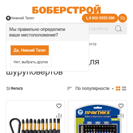
Нижний Тагил
8 800 5555 096
Мы правильно определили
ваше местоположение?
→
Аксессуары для электроинструмента
Да, Нижний Тагил
Биты и наборы бит для
Нет, выбрать другое
шуруповертов
По популярности
Фильтр