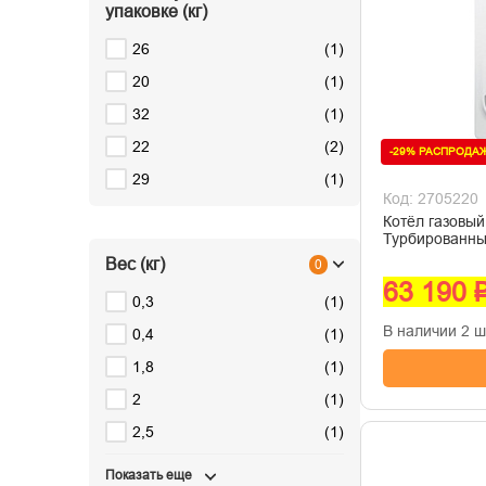
упаковке (кг)
26
(
1
)
20
(
1
)
32
(
1
)
22
(
2
)
-29% РАСПРОДА
29
(
1
)
Код: 2705220
Котёл газовый
Турбированн
Вес (кг)
0
63 190 
0,3
(
1
)
В наличии 2 ш
0,4
(
1
)
1,8
(
1
)
2
(
1
)
2,5
(
1
)
Показать еще