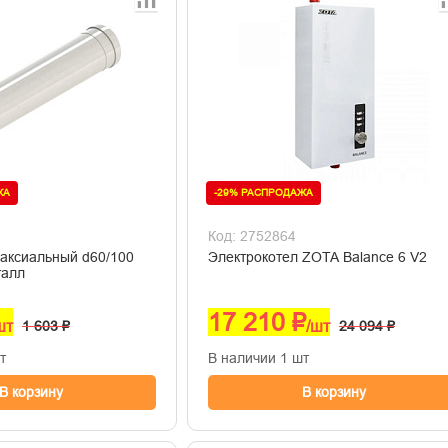
ЖА
-29% РАСПРОДАЖА
Код: 2752864
оаксиальный d60/100
Электрокотел ZOTA Balance 6 V2
талл
17 210 ₽
шт
1 603 ₽
/шт
24 094 ₽
т
В наличии 1 шт
В корзину
В корзину