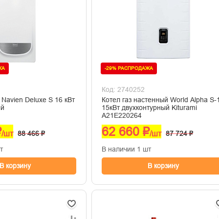
ЖА
-29% РАСПРОДАЖА
Код: 2740252
 Navien Deluxe S 16 кВт
Котел газ настенный World Alpha S-
ый
15кВт двухконтурный Kiturami
A21E220264
₽
62 660 ₽
/шт
88 466 ₽
/шт
87 724 ₽
т
В наличии 1 шт
В корзину
В корзину