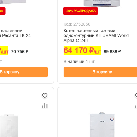
ЖА
-29% РАСПРОДАЖА
Код: 2752858
й настенный
Котел настенный газовый
 Ресанта ГК-24
одноконтурный KITURAMI World
Alpha С-24Н
₽
64 170 ₽
/шт
70 756 ₽
/шт
89 838 ₽
т
В наличии 1 шт
В корзину
В корзину