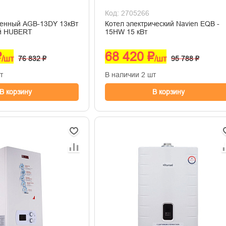
Код: 2705266
стенный AGB-13DY 13кВт
Котел электрический Navien EQB -
ый HUBERT
15HW 15 кВт
₽
68 420 ₽
/шт
76 832 ₽
/шт
95 788 ₽
т
В наличии 2 шт
В корзину
В корзину