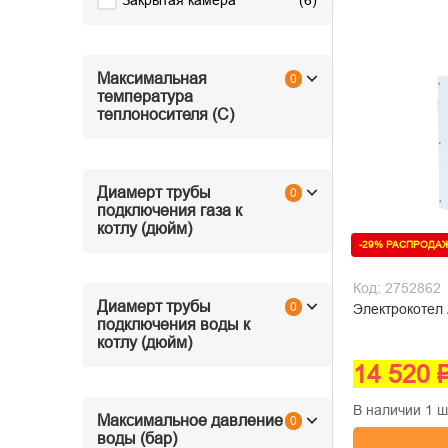
Закрытая камера
(
6
)
Максимальная
0
температура
теплоносителя (С)
Диамерт трубы
0
подключения газа к
котлу (дюйм)
-29% РАСПРОДА
Код: 2752862
Диамерт трубы
0
Электрокотел 
подключения воды к
котлу (дюйм)
14 520 
В наличии 1 ш
Максимальное давление
0
воды (бар)