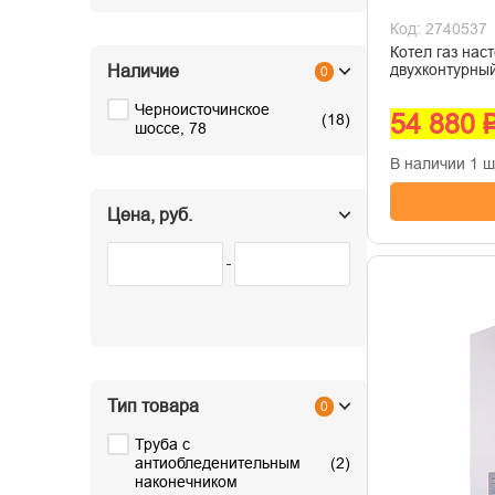
Код: 2740537
Котел газ на
двухконтурн
Наличие
0
Черноисточинское
54 880 
(
18
)
шоссе, 78
В наличии 1 ш
Цена, руб.
Тип товара
0
Труба с
антиобледенительным
(
2
)
наконечником