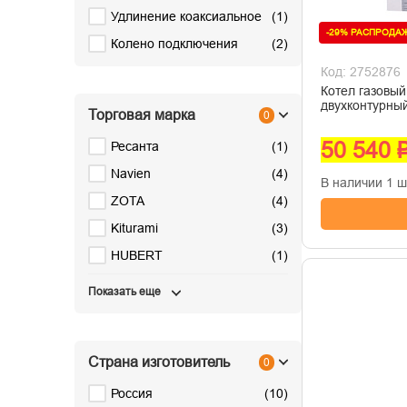
Удлинение коаксиальное
(
1
)
-29% РАСПРОДА
Колено подключения
(
2
)
Код: 2752876
Котел газовы
двухконтурный
Торговая марка
0
50 540 
Ресанта
(
1
)
Navien
(
4
)
В наличии 1 ш
ZOTA
(
4
)
Kiturami
(
3
)
HUBERT
(
1
)
Показать еще
Страна изготовитель
0
Россия
(
10
)