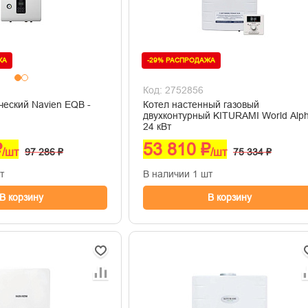
ЖА
-29% РАСПРОДАЖА
Код: 2752856
ческий Navien EQB -
Котел настенный газовый
двухконтурный KITURAMI World Alp
24 кВт
₽
53 810 ₽
/шт
97 286 ₽
/шт
75 334 ₽
т
В наличии 1 шт
В корзину
В корзину