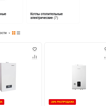
ьные
Котлы отопительные
электрические
(7)
ости
ЖА
-29% РАСПРОДАЖА