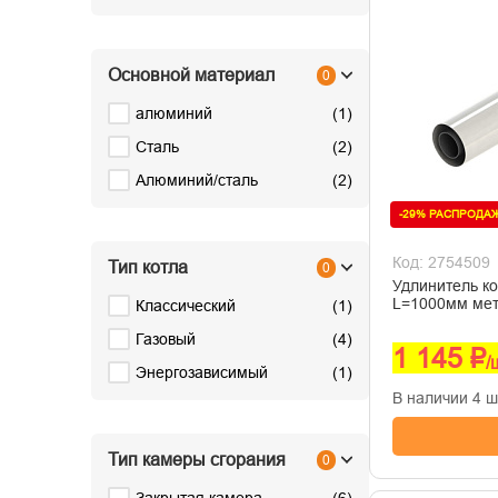
Основной материал
0
алюминий
(
1
)
Сталь
(
2
)
Алюминий/сталь
(
2
)
-29% РАСПРОДА
Код: 2754509
Тип котла
0
Удлинитель к
L=1000мм ме
Классический
(
1
)
Газовый
(
4
)
1 145 ₽
/
Энергозависимый
(
1
)
В наличии 4 ш
Тип камеры сгорания
0