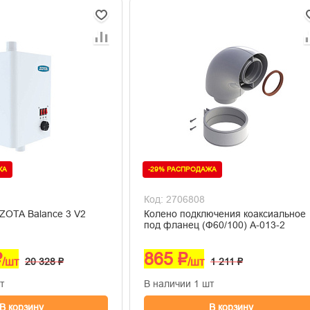
ЖА
-29% РАСПРОДАЖА
Код: 2706808
ZOTA Balance 3 V2
Колено подключения коаксиальное
под фланец (Ф60/100) A-013-2
₽
865 ₽
/шт
20 328 ₽
/шт
1 211 ₽
т
В наличии 1 шт
В корзину
В корзину