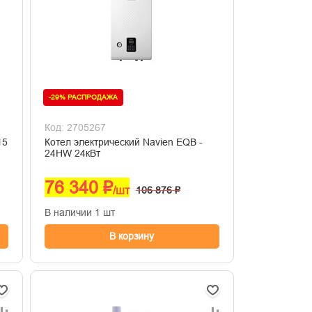
-29% РАСПРОДАЖА
Код: 2705267
15
Котел электрический Navien EQB -
24HW 24кВт
76 340 ₽
/шт
106 876 ₽
В наличии 1 шт
В корзину