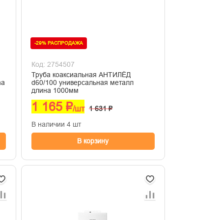
-29% РАСПРОДАЖА
Код: 2754507
Труба коаксиальная АНТИЛЁД
ha
d60/100 универсальная металл
длина 1000мм
1 165 ₽
/шт
1 631 ₽
В наличии 4 шт
В корзину