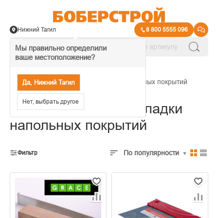
Нижний Тагил
8 800 5555 096
Мы правильно определили
ваше местоположение?
→
Подложка и средства для укладки напольных покрытий
Да, Нижний Тагил
Нет, выбрать другое
Инструменты для укладки
напольных покрытий
По популярности
Фильтр