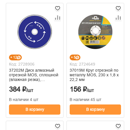
+ 12
+ 5
Код: 2728906
Код: 2724649
37202М Диск алмазный
37019М Круг отрезной по
отрезной MOS, сплошной
металлу MOS, 230 х 1,8 х
(влажная резка),
22,2 мм
125х1,9х5,0х22,2 мм
384 ₽
156 ₽
/шт
/шт
В наличии 4 шт
В наличии 45 шт
В корзину
В корзину