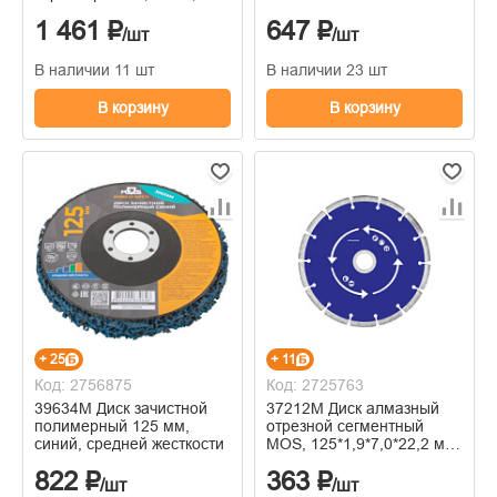
мм
1 461 ₽
647 ₽
/шт
/шт
В наличии 11 шт
В наличии 23 шт
В корзину
В корзину
+ 25
+ 11
Код: 2756875
Код: 2725763
39634М Диск зачистной
37212М Диск алмазный
полимерный 125 мм,
отрезной сегментный
синий, средней жесткости
MOS, 125*1,9*7,0*22,2 мм,
сухая и влажная резка
822 ₽
363 ₽
/шт
/шт