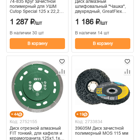
74-835 Круг зачистной
Диск алмазный
полимерный для УШМ
шлифовальный "Чашка",
Cutop Special 125 х 22,2
двухрядный, GreatFlex
мм, синий
Light, 125 x 5.0 x 8.0 x 22.2
1 287 ₽
1 186 ₽
мм
/шт
/шт
В наличии 30 шт
В наличии 14 шт
В корзину
В корзину
+ 44
+ 19
Код: 2752155
Код: 2733834
Диск отрезной алмазный
39605М Диск зачистной
FIT тонкий, для кафеля и
полимерный MOS 115 мм
керамогранита,125х1,1х8,0х22,2