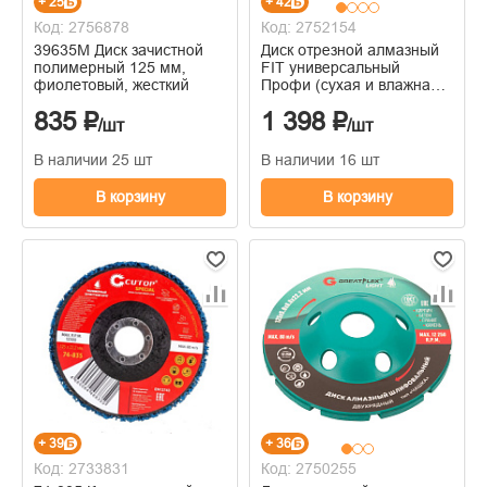
+ 25
+ 42
Код: 2756878
Код: 2752154
39635М Диск зачистной
Диск отрезной алмазный
полимерный 125 мм,
FIT универсальный
фиолетовый, жесткий
Профи (сухая и влажная
резка) 125х1,2х10х22,2
835 ₽
1 398 ₽
мм
/шт
/шт
В наличии 25 шт
В наличии 16 шт
В корзину
В корзину
+ 39
+ 36
Код: 2733831
Код: 2750255