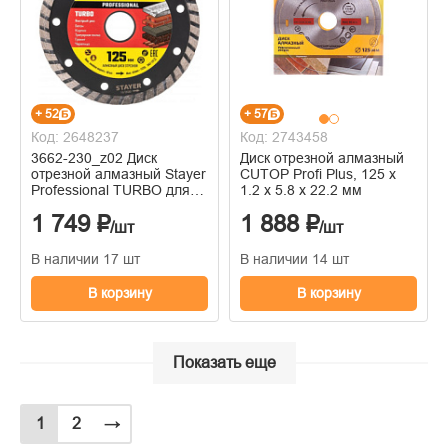
+ 52
+ 57
Код: 2648237
Код: 2743458
3662-230_z02 Диск
Диск отрезной алмазный
отрезной алмазный Stayer
CUTOP Profi Plus, 125 x
Professional TURBO для
1.2 x 5.8 x 22.2 мм
УШМ 22,2*230мм,
1 749 ₽
1 888 ₽
сегментированный
/шт
/шт
В наличии 17 шт
В наличии 14 шт
В корзину
В корзину
Показать еще
1
2
→