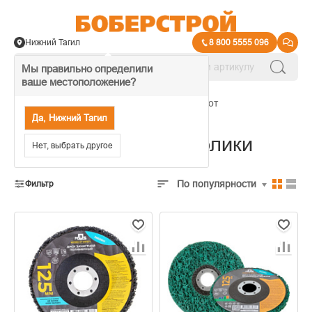
Нижний Тагил
8 800 5555 096
Мы правильно определили
ваше местоположение?
→
Инструменты для плиточных работ
Да, Нижний Тагил
Отрезные диски и ролики
Нет, выбрать другое
По популярности
Фильтр