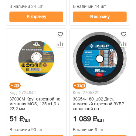
В наличии 24 шт
В наличии 14 шт
В корзину
В корзину
+ 2
+ 33
Код: 2724641
Код: 2705822
37006М Круг отрезной по
36654-180_z02 Диск
металлу MOS, 125 х1,6 х
алмазный отрезной ЗУБР
22,2 мм
сплошной по
керамограниту, мрамору,
51 ₽
1 089 ₽
плитке, 180 мм
/шт
/шт
В наличии 90 шт
В наличии 6 шт