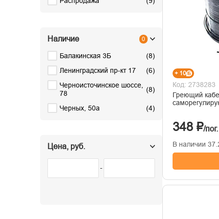
Распродажа
(
9
)
Наличие
0
Балакинская 3Б
(
8
)
Ленинградский пр-кт 17
(
6
)
+ 10
Код: 2738283
Черноисточинское шоссе,
(
8
)
78
Греющий каб
саморегулиру
Черных, 50а
(
4
)
348 ₽
/пог
В наличии 37.2
Цена, руб.