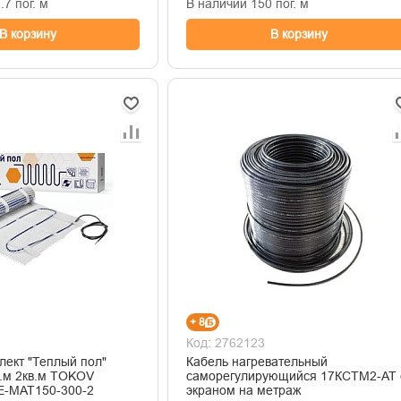
7 пог. м
В наличии 150 пог. м
В корзину
В корзину
+ 8
Код: 2762123
лект "Теплый пол"
Кабель нагревательный
в.м 2кв.м TOKOV
саморегулирующийся 17КСТМ2-АТ 
E-MAT150-300-2
экраном на метраж