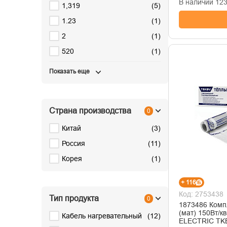
В наличии 123.
1,319
(
5
)
1.23
(
1
)
2
(
1
)
520
(
1
)
Показать еще
Страна производства
0
Китай
(
3
)
Россия
(
11
)
Корея
(
1
)
+ 116
Код: 2753438
Тип продукта
0
1873486 Комп
(мат) 150Вт/к
Кабель нагревательный
(
12
)
ELECTRIC TK