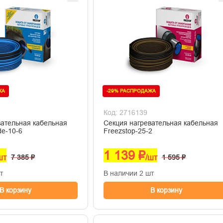
ЖА
-29% РАСПРОДАЖА
Код: 2716139
вательная кабельная
Секция нагревательная кабельная
de-10-6
Freezstop-25-2
1 139 ₽
шт
7 385 ₽
/шт
1 595 ₽
т
В наличии 2 шт
В корзину
В корзину