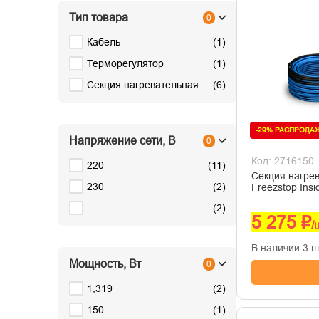
Тип товара
0
Кабель
(
1
)
Терморегулятор
(
1
)
Секция нагревательная
(
6
)
-29% РАСПРОДА
Напряжение сети, В
0
Код: 2716150
220
(
11
)
Секция нагре
230
(
2
)
Freezstop Insi
-
(
2
)
5 275 ₽
/
В наличии 3 ш
Мощность, Вт
0
1,319
(
2
)
150
(
1
)