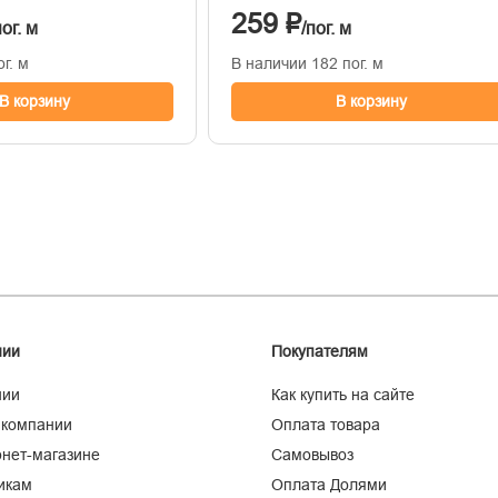
259 ₽
пог. м
/пог. м
г. м
В наличии 182 пог. м
В корзину
В корзину
нии
Покупателям
нии
Как купить на сайте
 компании
Оплата товара
нет-магазине
Самовывоз
икам
Оплата Долями