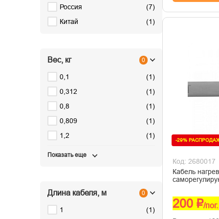
Россия
(
7
)
Китай
(
1
)
Вес, кг
0
0,1
(
1
)
0,312
(
1
)
0,8
(
1
)
0,809
(
1
)
1,2
(
1
)
-29% РАСПРОДА
Показать еще
Код: 2680017
Кабель нагре
саморегулир
Длина кабеля, м
0
200 ₽
/пог
1
(
1
)