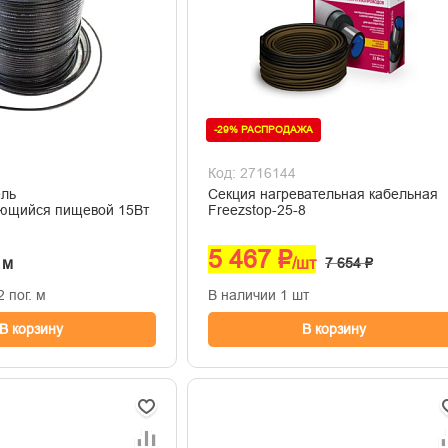
-29% РАСПРОДАЖА
Код: 2716144
ель
Секция нагревательная кабельная
ющийся пищевой 15Вт
Freezstop-25-8
5 467 ₽
. м
/шт
7 654 ₽
 пог. м
В наличии 1 шт
В корзину
В корзину