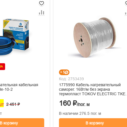
ЖА
+ 5
Код: 2753439
вательная кабельная
1775990 Кабель нагревательный
de-10-2
саморег. 16Вт/м без экрана
термопласт TOKOV ELECTRIC TKE-
SRM-16-2
160 ₽
шт
2 451 ₽
/пог. м
т
В наличии 276.5 пог. м
В корзину
В корзину