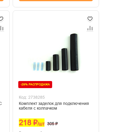
-29% РАСПРОДАЖА
Код: 2738285
C
Комплект заделок для подключения
кабеля с колпачком
218 ₽
/шт
305 ₽