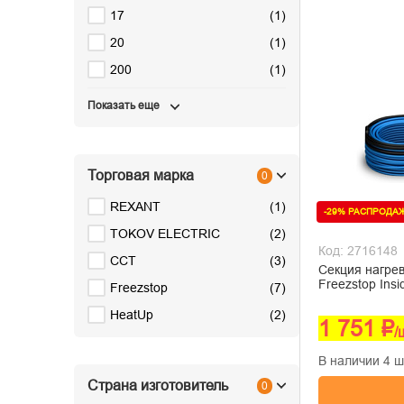
17
(
1
)
20
(
1
)
200
(
1
)
Показать еще
Торговая марка
0
REXANT
(
1
)
-29% РАСПРОДА
TOKOV ELECTRIC
(
2
)
Код: 2716148
ССТ
(
3
)
Секция нагре
Freezstop Insi
Freezstop
(
7
)
HeatUp
(
2
)
1 751 ₽
/
В наличии 4 ш
Страна изготовитель
0