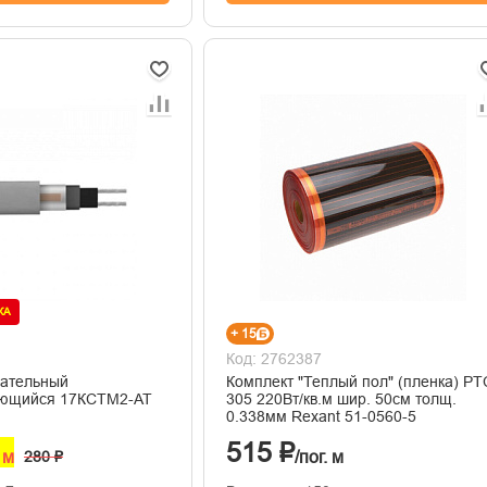
ЖА
+ 15
Код: 2762387
вательный
Комплект "Теплый пол" (пленка) PT
ующийся 17КСТМ2-АТ
305 220Вт/кв.м шир. 50см толщ.
0.338мм Rexant 51-0560-5
515 ₽
. м
280 ₽
/пог. м