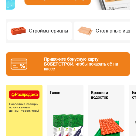
Стройматериалы
Столярные издел
Привяжите бонусную карту
БОБЕРСТРОЙ, чтобы показать её на
кассе
Газон
Кровля и
Б
Распродажа
водосток
с
Последние позиции
по сниженным
ценам - торопитесь!