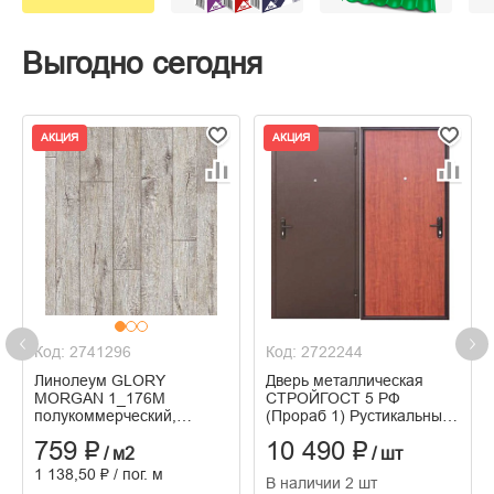
Выгодно сегодня
АКЦИЯ
АКЦИЯ
Код: 2741296
Код: 2722244
Линолеум GLORY
Дверь металлическая
MORGAN 1_176M
СТРОЙГОСТ 5 РФ
полукоммерческий,
(Прораб 1) Рустикальный
ширина 1,5м/3,1мм
дуб 2050*860 левая
759 ₽
10 490 ₽
/ м2
/ шт
1 138,50 ₽ / пог. м
В наличии 2 шт