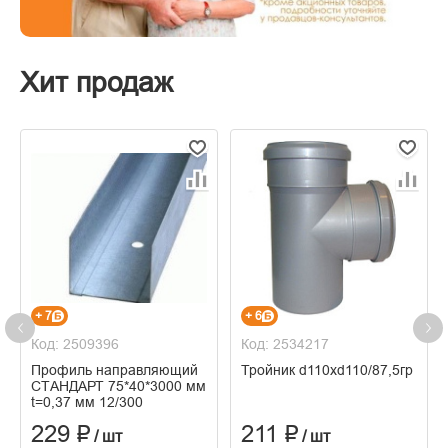
Хит продаж
+ 7
+ 6
Код: 2509396
Код: 2534217
Профиль направляющий
Тройник d110хd110/87,5гр
СТАНДАРТ 75*40*3000 мм
t=0,37 мм 12/300
229 ₽
211 ₽
/ шт
/ шт