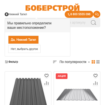
Нижний Тагил
8 800 5555 096
Мы правильно определили
ваше местоположение?
→
Кровля и водосток
Да, Нижний Тагил
Листовая кровля
Нет, выбрать другое
По популярности
Фильтр
АКЦИЯ