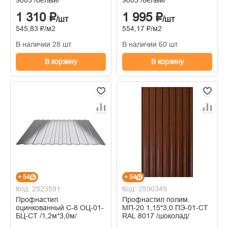
9003 /белый/
9003 /белый/
1 310 ₽
1 995 ₽
/шт
/шт
545,83 ₽/м2
554,17 ₽/м2
В наличии 28 шт
В наличии 60 шт
В корзину
В корзину
+ 54
+ 54
Код: 2523591
Код: 2590349
Профнастил
Профнастил полим.
оцинкованный С-8 ОЦ-01-
МП-20 1,15*3,0 ПЭ-01-СТ
БЦ-СТ /1,2м*3,0м/
RAL 8017 /шоколад/