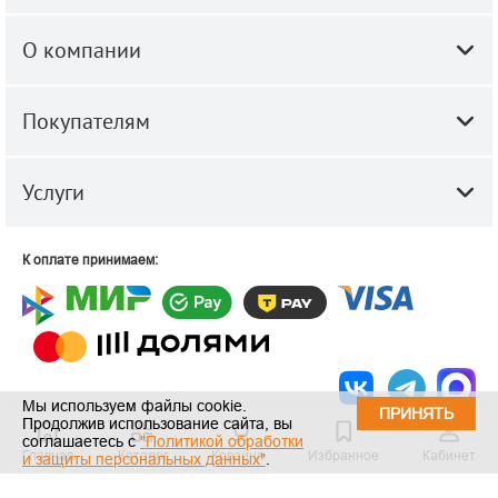
О компании
Покупателям
Услуги
К оплате принимаем:
Мы используем файлы cookie.
ПРИНЯТЬ
Продолжив использование сайта, вы
© 2010-2026 ООО "Строй-Центр".
Строительные и отделочные
соглашаетесь с
"Политикой обработки
Главная
Каталог
Корзина
Избранное
Кабинет
материалы оптом и в розницу.
и защиты персональных данных"
.