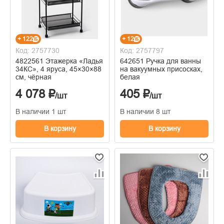
+ 122
+ 12
Код: 2757730
Код: 2757797
4822561 Этажерка «Ладья
642651 Ручка для ванны
34КС», 4 яруса, 45×30×88
на вакуумных присосках,
см, чёрная
белая
4 078 ₽
405 ₽
/шт
/шт
В наличии 1 шт
В наличии 8 шт
В корзину
В корзину