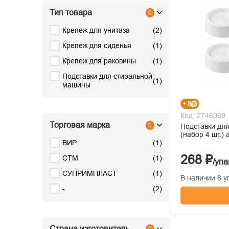
Тип товара
0
Крепеж для унитаза
(
2
)
Крепеж для сиденья
(
1
)
Крепеж для раковины
(
1
)
Подставки для стиральной
(
1
)
машины
+ 8
Код: 2746069
Торговая марка
0
Подставки дл
(набор 4 шт.)
ВИР
(
1
)
268 ₽
СТМ
(
1
)
/упа
СУПРИМПЛАСТ
(
1
)
В наличии 8 у
-
(
2
)
Страна изготовитель