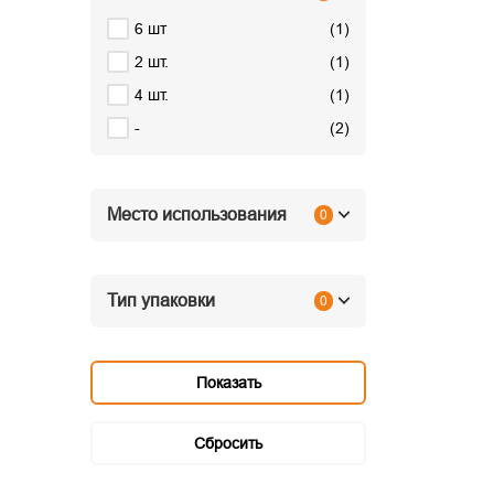
6 шт
(
1
)
2 шт.
(
1
)
4 шт.
(
1
)
-
(
2
)
Место использования
0
Тип упаковки
0