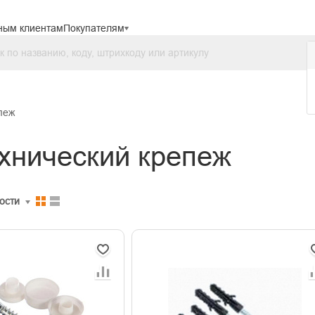
ным клиентам
Покупателям
пеж
хнический крепеж
ости