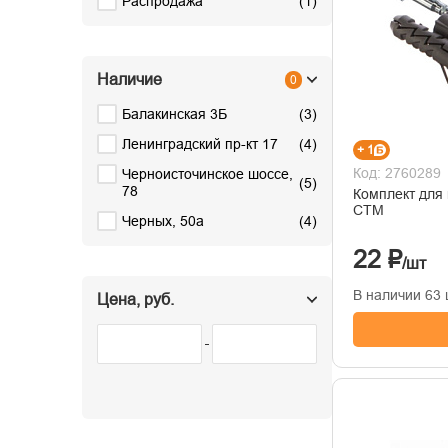
Распродажа
(
1
)
Наличие
0
Балакинская 3Б
(
3
)
Ленинградский пр-кт 17
(
4
)
+ 1
Код: 2760289
Черноисточинское шоссе,
(
5
)
78
Комплект для 
CTM
Черных, 50а
(
4
)
22 ₽
/шт
В наличии 63 
Цена, руб.