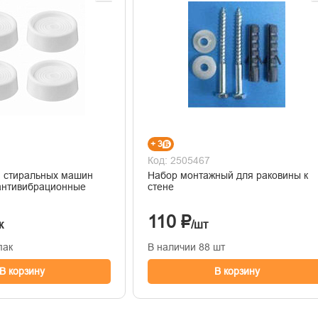
+ 3
Код: 2505467
я стиральных машин
Набор монтажный для раковины к
 антивибрационные
стене
110 ₽
к
/шт
пак
В наличии 88 шт
В корзину
В корзину