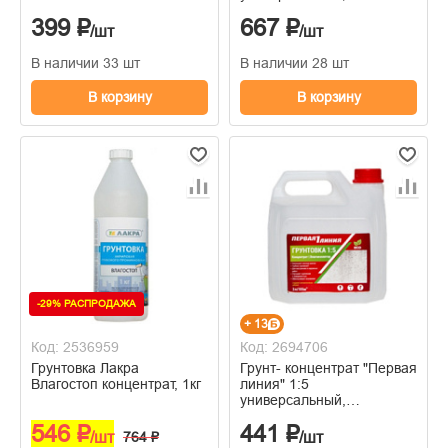
акриловый,
399 ₽
667 ₽
влагоизолятор,5,0л
/шт
/шт
В наличии 33 шт
В наличии 28 шт
В корзину
В корзину
-29% РАСПРОДАЖА
+ 13
Код: 2536959
Код: 2694706
Грунтовка Лакра
Грунт- концентрат "Первая
Влагостоп концентрат, 1кг
линия" 1:5
универсальный,
акриловый,
546 ₽
441 ₽
влагоизолятор, 3,0л
/шт
764 ₽
/шт