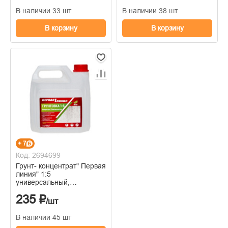
В наличии 33 шт
В наличии 38 шт
В корзину
В корзину
+ 7
Код: 2694699
Грунт- концентрат" Первая
линия" 1:5
универсальный,
акриловый,
235 ₽
влагоизолятор,1л
/шт
В наличии 45 шт