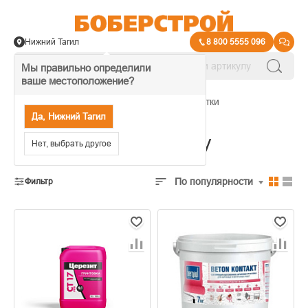
Нижний Тагил
8 800 5555 096
Мы правильно определили
ваше местоположение?
→
Клеи и средства для укладки плитки
Да, Нижний Тагил
Грунтовки под плитку
Нет, выбрать другое
По популярности
Фильтр