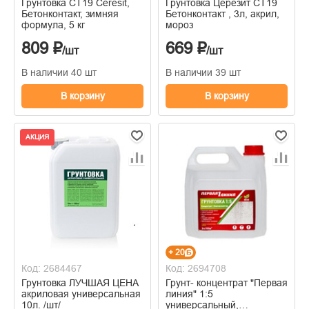
Грунтовка СТ19 Ceresit,
Грунтовка Церезит СТ19
Бетонконтакт, зимняя
Бетонконтакт , 3л, акрил,
формула, 5 кг
мороз
809 ₽
669 ₽
/шт
/шт
В наличии 40 шт
В наличии 39 шт
В корзину
В корзину
АКЦИЯ
+ 20
Код: 2684467
Код: 2694708
Грунтовка ЛУЧШАЯ ЦЕНА
Грунт- концентрат "Первая
акриловая универсальная
линия" 1:5
10л. /шт/
универсальный,