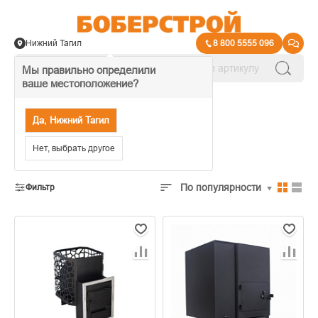
Нижний Тагил
8 800 5555 096
Мы правильно определили
ваше местоположение?
→
Товары для бани и сауны
Да, Нижний Тагил
Печи банные
Нет, выбрать другое
По популярности
Фильтр