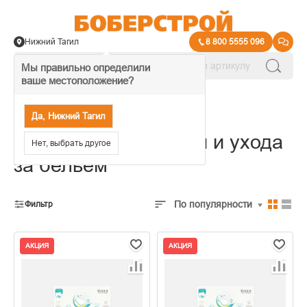
Нижний Тагил
8 800 5555 096
Мы правильно определили
ваше местоположение?
→
Бытова химия
Да, Нижний Тагил
Средства для стирки и ухода
Нет, выбрать другое
за бельем
По популярности
Фильтр
АКЦИЯ
АКЦИЯ