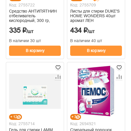
Код: 2755722
Код: 2755709
Средство АНТИПЯТНИН
Листы для стирки DUKE'S
отбеливатель
HOME WONDERS 40шт
кислородный, 300 гр,
аромат ЛЕН
335 ₽
434 ₽
/шт
/шт
В наличии 30 шт
В наличии 40 шт
В корзину
В корзину
+ 12
+ 3
Код: 2755714
Код: 2694921
Гель для стирки LAMM
Стиральный порошок