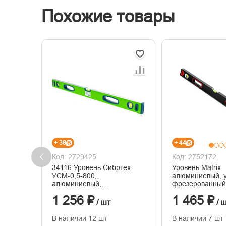
Похожие товары
+ 38
+ 44
Код: 2729425
Код: 2752172
34116 Уровень Сибртех
Уровень Matrix
УСМ-0,5-800,
алюминиевый, 
алюминиевый,
фрезерованный,
фрезерованный, 3 глазка,
800 мм
1 256 ₽
1 465 ₽
магнитный, 800 мм
/ шт
/ 
В наличии 12 шт
В наличии 7 шт