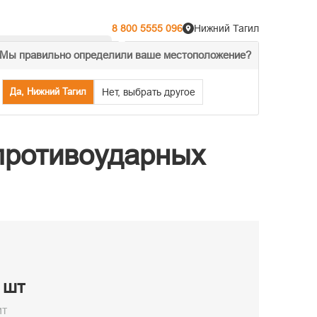
8 800 5555 096
Нижний Тагил
Мы правильно определили ваше местоположение?
% Акции
Распродажа
Да, Нижний Тагил
Нет, выбрать другое
противоударных
/ шт
ит