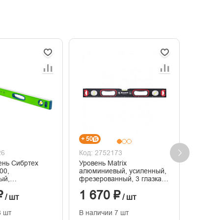
+ 50
+ 39
26
Код: 2752173
Код: 2
ень Сибртех
Уровень Matrix
34118 
00,
алюминиевый, усиленный,
УСМ-0,
ый,
фрезерованный, 3 глазка,
алюмин
ный, 3 глазка,
1000 мм
фрезер
₽
1 670 ₽
1 30
 1000 мм
магнит
/ шт
/ шт
8 шт
В наличии 7 шт
В нали