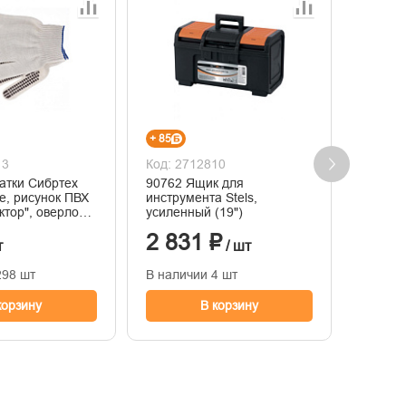
+ 85
+ 44
13
Код: 2712810
Код: 2
атки Сибртех
90762 Ящик для
Уровень
е, рисунок ПВХ
инструмента Stels,
алюмин
ктор", оверлок,
усиленный (19")
фрезер
800 мм
2 831 ₽
1 46
т
/ шт
298 шт
В наличии 4 шт
В нали
корзину
В корзину