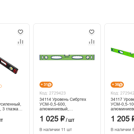
+ 31
+ 36
Код: 2729423
Код: 27294
34114 Уровень Сибртех
34117 Уров
усиленный,
УСМ-0,5-600,
УСМ-0,5-10
 3 глазка,
алюминиевый,
алюминиев
фрезерованный, 3 глазка,
фрезерован
1 025 ₽
1 205 
магнитный, 600 мм
магнитный,
шт
/ шт
В наличии 11 шт
В наличии 