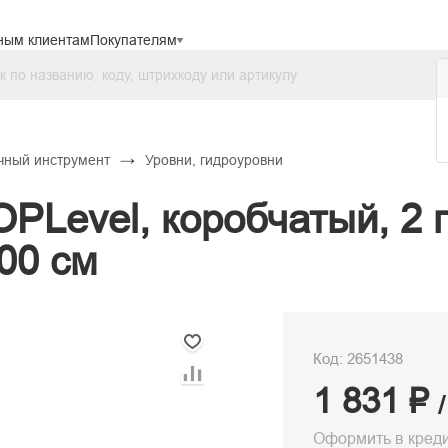
ным клиентам
Покупателям
→
чный инструмент
Уровни, гидроуровни
PLevel, коробчатый, 2 
00 см
Код: 2651438
1 831 ₽
Оформить в кред