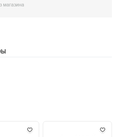
з магазина
ры