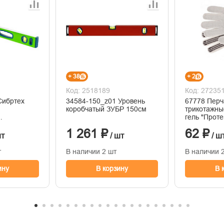
+ 38
+ 2
Код: 2518189
Код: 27235
Сибртех
34584-150_z01 Уровень
67778 Перч
коробчатый ЗУБР 150см
трикотажны
гель "Проте
 3 глазка,
Россия
1 261 ₽
62 ₽
 мм
шт
/ шт
/ ш
т
В наличии 2 шт
В наличии 
ину
В корзину
В 