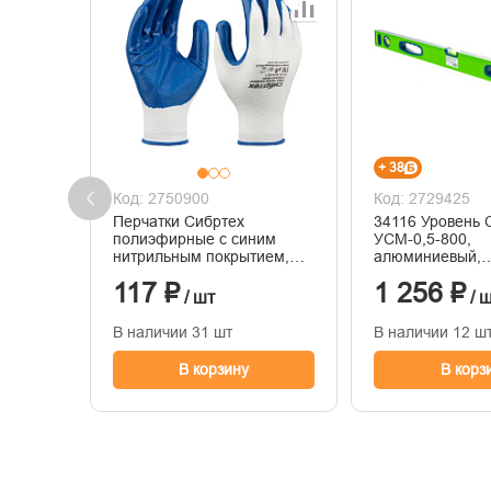
+ 38
Код: 2750900
Код: 2729425
Перчатки Сибртех
34116 Уровень 
полиэфирные с синим
УСМ-0,5-800,
нитрильным покрытием,
алюминиевый,
размер 9, 13 класс вязки
фрезерованный,
117 ₽
1 256 ₽
магнитный, 800
/ шт
/ 
В наличии 31 шт
В наличии 12 ш
В корзину
В корз