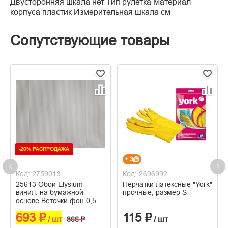
Двусторонняя шкала нет Тип рулетка Материал
корпуса пластик Измерительная шкала см
Сопутствующие товары
-20% РАСПРОДАЖА
+ 3
Код: 2759013
Код: 2696992
25613 Обои Elysium
Перчатки латексные "York"
винил. на бумажной
прочные, размер S
основе Веточки фон 0,53
х 10м
693 ₽
115 ₽
/ шт
866 ₽
/ шт