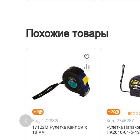
Похожие товары
+ 9
+ 20
Код: 2726825
Код: 2746287
17122М Рулетка Кайт 5м х
Рулетка Hansko
18 мм