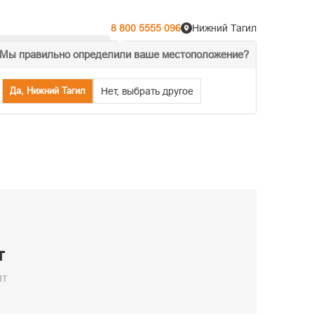
8 800 5555 096
Нижний Тагил
Мы правильно определили ваше местоположение?
% Акции
Распродажа
Да, Нижний Тагил
Нет, выбрать другое
т
ит