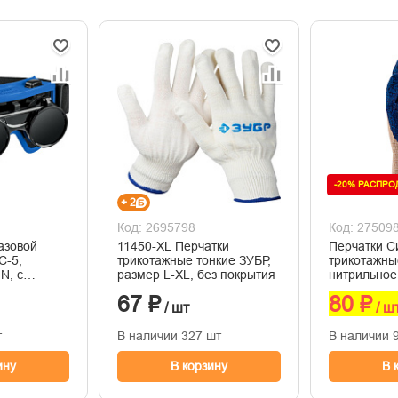
-20% РАСПР
+ 2
Код: 2695798
Код: 27509
азовой
11450-XL Перчатки
Перчатки С
С-5,
трикотажные тонкие ЗУБР,
трикотажны
N, с
размер L-XL, без покрытия
нитрильное покрытие
ом
размер L, 1
67 ₽
80 ₽
/ шт
/ ш
т
В наличии 327 шт
В наличии 
ину
В корзину
В 