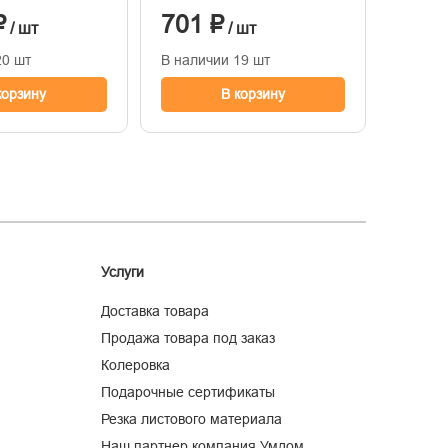
₽
701 ₽
451
/ шт
/ шт
20 шт
В наличии 19 шт
В нали
корзину
В корзину
Услуги
Доставка товара
Продажа товара под заказ
Колеровка
Подарочные сертификаты
Резка листового материала
Наш партнер компания Умдом