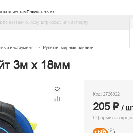
ным клиентам
Покупателям
→
чный инструмент
Рулетки, мерные линейки
йт 3м х 18мм
Код: 2726822
205 ₽
/ ш
Оформить в кред
+ 6