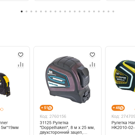
+ 51
+ 46
Код: 2760156
Код: 27470
nner
31125 Рулетка
Рулетка Ha
HK2010-01-5-19 5м*19мм
"Doppelhaken", 8 м х 25 мм,
двухсторонний зацеп,