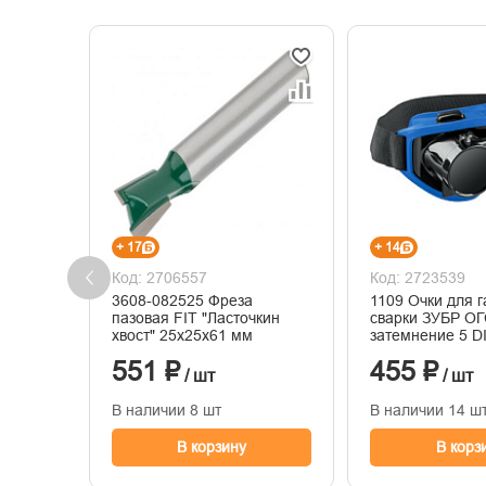
+ 17
+ 14
Код: 2706557
Код: 2723539
3608-082525 Фреза
1109 Очки для г
пазовая FIT "Ласточкин
сварки ЗУБР ОГ
хвост" 25х25х61 мм
затемнение 5 DI
откидным блок
551 ₽
455 ₽
/ шт
/ шт
В наличии 8 шт
В наличии 14 ш
В корзину
В корз