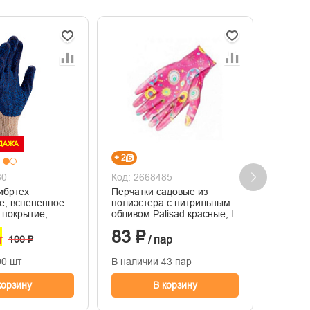
ОДАЖА
+ 2
+ 10
80
Код: 2668485
Код: 2
ибртех
Перчатки садовые из
42811 
е, вспененное
полиэстера с нитрильным
заточк
,
обливом Palisad красные, L
круглы
5 класс вязки
ручкой 
83 ₽
347
т
100 ₽
/ пар
90 шт
В наличии 43 пар
В нали
корзину
В корзину