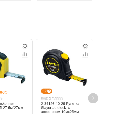
+ 21
+ 14
99
Код: 2759999
Код: 2
nskonner
2-34126-10-25 Рулетка
31305 
HK2010-02-5-27 5м*27мм
Stayer autolock, с
Classic
автостопом 10мх25мм
пласти