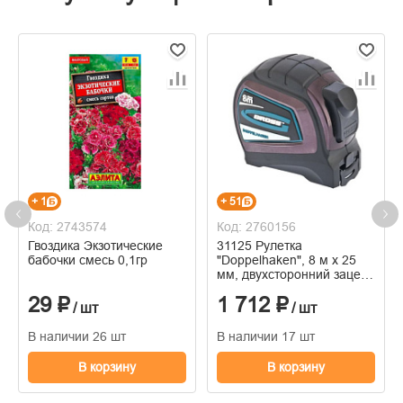
+ 1
+ 51
Код: 2743574
Код: 2760156
Гвоздика Экзотические
31125 Рулетка
бабочки смесь 0,1гр
"Doppelhaken", 8 м х 25
мм, двухсторонний зацеп,
нейлон // Gross
29 ₽
1 712 ₽
/ шт
/ шт
В наличии 26 шт
В наличии 17 шт
В корзину
В корзину