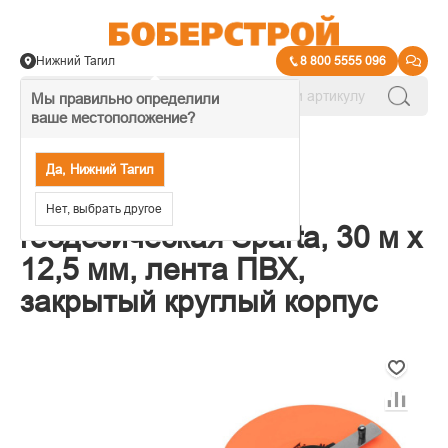
Нижний Тагил
8 800 5555 096
Мы правильно определили
ваше местоположение?
→
Рулетки, мерные линейки
Да, Нижний Тагил
312235 Рулетка
Нет, выбрать другое
геодезическая Sparta, 30 м х
12,5 мм, лента ПВХ,
закрытый круглый корпус